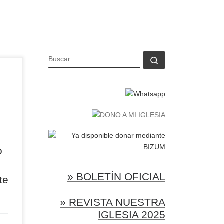
BUSCAR
Buscar …
la
 de
a
dad
tro
l
o
nta
te
» BOLETÍN OFICIAL
te
» REVISTA NUESTRA
IGLESIA 2025