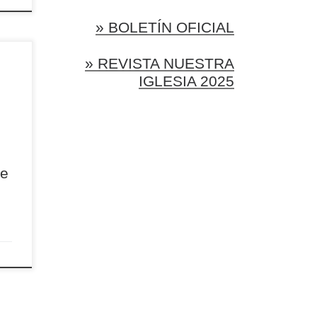
» BOLETÍN OFICIAL
» REVISTA NUESTRA
ción
IGLESIA 2025
e
da
s el
 dar
de
ueblo