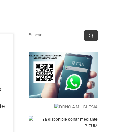
BUSCAR
Buscar …
la
 de
a
dad
tro
l
o
nta
te
te