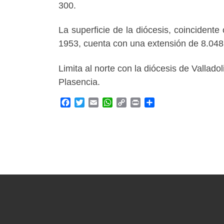
300.
La superficie de la diócesis, coincidente
1953, cuenta con una extensión de 8.048 
Limita al norte con la diócesis de Vallado
Plasencia.
F
T
E
W
C
P
C
a
w
m
h
o
r
o
c
i
a
a
p
i
m
e
t
i
t
y
n
p
b
t
l
s
L
t
a
o
e
A
i
r
o
r
p
n
t
k
p
k
i
r