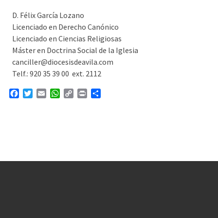
D. Félix García Lozano
Licenciado en Derecho Canónico
Licenciado en Ciencias Religiosas
Máster en Doctrina Social de la Iglesia
canciller@diocesisdeavila.com
Telf.: 920 35 39 00 ext. 2112
F
T
E
W
C
P
C
a
w
m
h
o
r
o
c
i
a
a
p
i
m
e
t
i
t
y
n
p
b
t
l
s
L
t
a
o
e
A
i
r
o
r
p
n
t
k
p
k
i
r