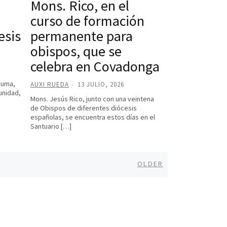
Mons. Rico, en el
curso de formación
esis
permanente para
obispos, que se
celebra en Covadonga
suma,
AUXI RUEDA
13 JULIO, 2026
unidad,
Mons. Jesús Rico, junto con una veintena
de Obispos de diferentes diócesis
españolas, se encuentra estos días en el
Santuario […]
Older
OLDER