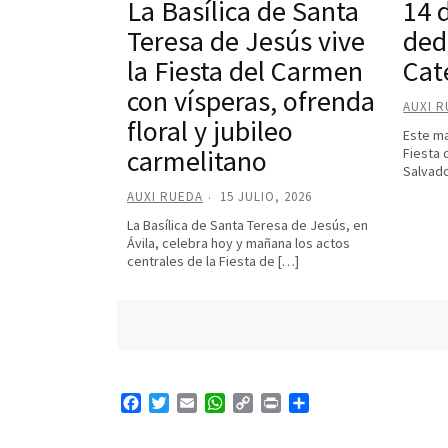
La Basílica de Santa
14 d
Teresa de Jesús vive
ded
la Fiesta del Carmen
Cat
con vísperas, ofrenda
AUXI 
floral y jubileo
Este ma
carmelitano
Fiesta 
Salvado
AUXI RUEDA
15 JULIO, 2026
La Basílica de Santa Teresa de Jesús, en
Ávila, celebra hoy y mañana los actos
centrales de la Fiesta de […]
Posts
navigation
F
T
E
W
C
P
C
a
w
m
h
o
r
o
c
i
a
a
p
i
m