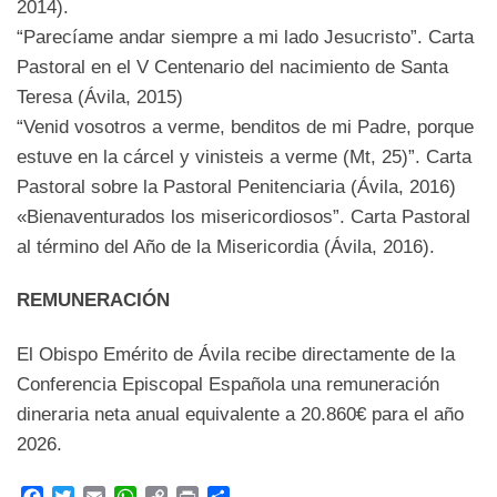
2014).
“Parecíame andar siempre a mi lado Jesucristo”. Carta
Pastoral en el V Centenario del nacimiento de Santa
Teresa (Ávila, 2015)
“Venid vosotros a verme, benditos de mi Padre, porque
estuve en la cárcel y vinisteis a verme (Mt, 25)”. Carta
Pastoral sobre la Pastoral Penitenciaria (Ávila, 2016)
«Bienaventurados los misericordiosos”. Carta Pastoral
al término del Año de la Misericordia (Ávila, 2016).
REMUNERACIÓN
El Obispo Emérito de Ávila recibe directamente de la
Conferencia Episcopal Española una remuneración
dineraria neta anual equivalente a 20.860€ para el año
2026.
F
T
E
W
C
P
C