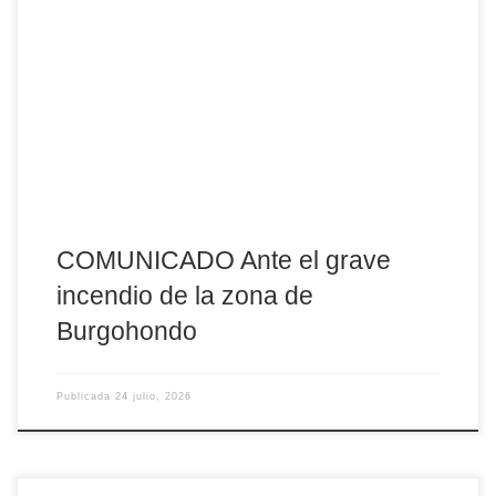
El obispo de Ávila, D. Jesús Rico García, muestra su
consternación por el grave incendio que afecta a Burgohondo y
otras poblaciones de la provincia Mons. Rico sigue con honda
preocupación la evolución del grave incendio forestal que, desde
su origen en Burgohondo, se ha extendido a numerosas
localidades de la provincia y ha entrado […]
COMUNICADO Ante el grave
incendio de la zona de
Burgohondo
Publicada
24 julio, 2026