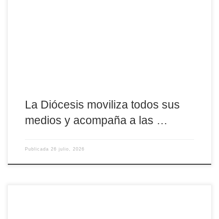
párrocos de las zonas afectadas, mientras Cáritas y las
instalaciones diocesanas se vuelcan con evacuados, cuerpos de
seguridad y servicios de extinción La Diócesis de Ávila continúa
volcada, desde el primer momento, en la ayuda a los municipios
afectados por los incendios que asolan la […]
La Diócesis moviliza todos sus
medios y acompaña a las …
Publicada
26 julio, 2026