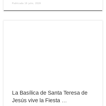
Publicada
16 julio, 2026
La Basílica de Santa Teresa de Jesús, en Ávila, celebra hoy y
mañana los actos centrales de la Fiesta de la Virgen del Carmen,
con una intensa agenda litúrgica y de piedad popular abierta a
toda la comunidad. Esta tarde, a las 19:15 horas, tendrá lugar el
rezo de vísperas junto a la comunidad, en […]
La Basílica de Santa Teresa de
Jesús vive la Fiesta …