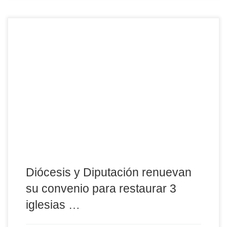
El Obispado de Ávila y la Diputación Provincial han firmado hoy
la renovación de su convenio de colaboración para la
restauración del patrimonio religioso de la provincia, dotado este
año con 150.000 euros (75.000 aportados por cada institución) y
destinado a la mejora de 3 iglesias no declaradas Bien de Interés
Cultural (BIC). Del total, […]
Diócesis y Diputación renuevan
su convenio para restaurar 3
iglesias …