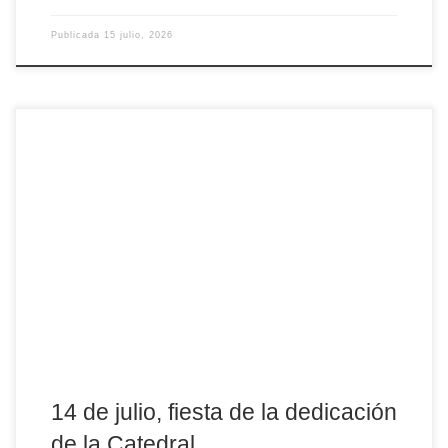
Publicada
15 julio, 2026
Este martes, 14 de julio, se celebra la Fiesta de la Dedicación de
la Catedral del Salvador de Ávila, aniversario que recuerda que
este espacio físico, que es el edificio de la Catedral, fue
consagrado en este día, para dar culto a Dios y congregar al
pueblo cristiano. El hecho de que se recuerde de […]
14 de julio, fiesta de la dedicación
de la Catedral