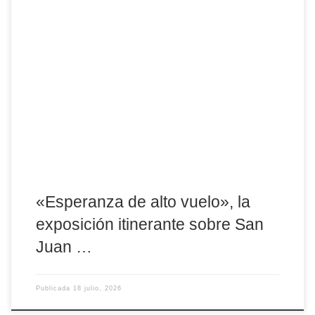
Esta semana podrá verse en la Basílica de la Santa, y del 28 de
julio al 7 de agosto, la muestra recalará en Fontiveros, localidad
natal del santo carmelita, dentro de su recorrido con motivo del
Año Jubilar sanjuanista La Diócesis de Ávila acoge esta semana,
en la Basílica de Santa Teresa, la exposición itinerante […]
«Esperanza de alto vuelo», la
exposición itinerante sobre San
Juan …
Publicada
18 julio, 2026