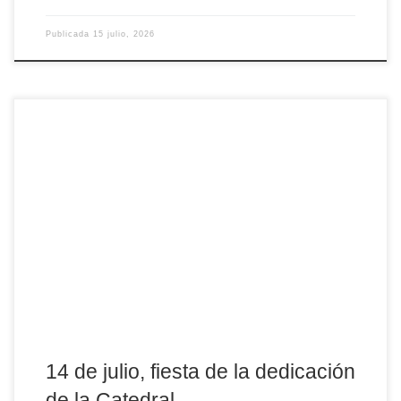
Publicada
15 julio, 2026
Este martes, 14 de julio, se celebra la Fiesta de la Dedicación de
la Catedral del Salvador de Ávila, aniversario que recuerda que
este espacio físico, que es el edificio de la Catedral, fue
consagrado en este día, para dar culto a Dios y congregar al
pueblo cristiano. El hecho de que se recuerde de […]
14 de julio, fiesta de la dedicación
de la Catedral