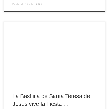
Publicada
16 julio, 2026
La Basílica de Santa Teresa de Jesús, en Ávila, celebra hoy y
mañana los actos centrales de la Fiesta de la Virgen del Carmen,
con una intensa agenda litúrgica y de piedad popular abierta a
toda la comunidad. Esta tarde, a las 19:15 horas, tendrá lugar el
rezo de vísperas junto a la comunidad, en […]
La Basílica de Santa Teresa de
Jesús vive la Fiesta …