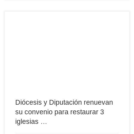
El Obispado de Ávila y la Diputación Provincial han firmado hoy
la renovación de su convenio de colaboración para la
restauración del patrimonio religioso de la provincia, dotado este
año con 150.000 euros (75.000 aportados por cada institución) y
destinado a la mejora de 3 iglesias no declaradas Bien de Interés
Cultural (BIC). Del total, […]
Diócesis y Diputación renuevan
su convenio para restaurar 3
iglesias …