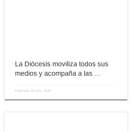
párrocos de las zonas afectadas, mientras Cáritas y las
instalaciones diocesanas se vuelcan con evacuados, cuerpos de
seguridad y servicios de extinción La Diócesis de Ávila continúa
volcada, desde el primer momento, en la ayuda a los municipios
afectados por los incendios que asolan la […]
La Diócesis moviliza todos sus
medios y acompaña a las …
Publicada
26 julio, 2026