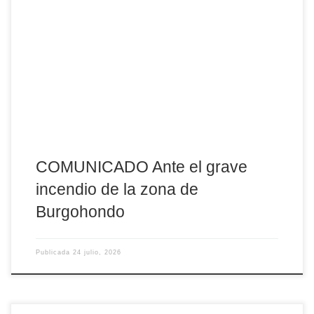
El obispo de Ávila, D. Jesús Rico García, muestra su
consternación por el grave incendio que afecta a Burgohondo y
otras poblaciones de la provincia Mons. Rico sigue con honda
preocupación la evolución del grave incendio forestal que, desde
su origen en Burgohondo, se ha extendido a numerosas
localidades de la provincia y ha entrado […]
COMUNICADO Ante el grave
incendio de la zona de
Burgohondo
Publicada
24 julio, 2026