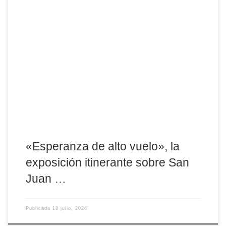
Esta semana podrá verse en la Basílica de la Santa, y del 28 de
julio al 7 de agosto, la muestra recalará en Fontiveros, localidad
natal del santo carmelita, dentro de su recorrido con motivo del
Año Jubilar sanjuanista La Diócesis de Ávila acoge esta semana,
en la Basílica de Santa Teresa, la exposición itinerante […]
«Esperanza de alto vuelo», la
exposición itinerante sobre San
Juan …
Publicada
18 julio, 2026