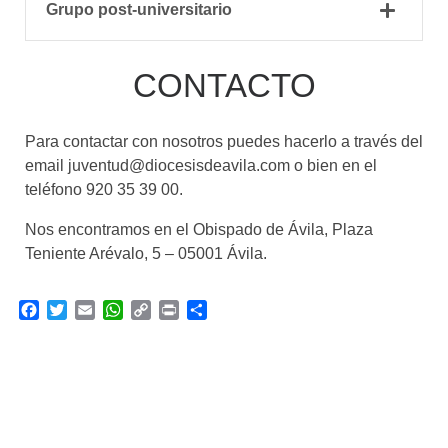
Grupo post-universitario
CONTACTO
Para contactar con nosotros puedes hacerlo a través del
email juventud@diocesisdeavila.com o bien en el
teléfono 920 35 39 00.
Nos encontramos en el Obispado de Ávila, Plaza
Teniente Arévalo, 5 – 05001 Ávila.
F
T
E
W
C
P
C
a
w
m
h
o
r
o
c
i
a
a
p
i
m
e
t
i
t
y
n
p
b
t
l
s
L
t
a
o
e
A
i
r
o
r
p
n
t