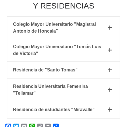
Y RESIDENCIAS
Colegio Mayor Universitario "Magistral
Antonio de Honcala"
Colegio Mayor Universitario "Tomás Luis
de Victoria"
Residencia de "Santo Tomas"
Residencia Universitaria Femenina
"Tellamar"
Residencia de estudiantes "Miravalle"
F
T
E
W
C
P
C