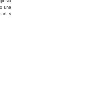
glesia
do una
idad y