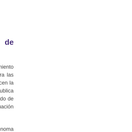
a de
miento
ra las
cen la
ublica
odo de
uación
tónoma