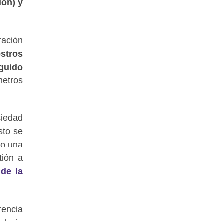
ión) y
ración
stros
eguido
metros
ciedad
sto se
mo una
tión a
 de la
rencia