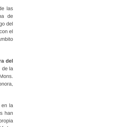
de las
oma de
go del
con el
ámbito
ra del
 de la
 Mons.
onora,
 en la
as han
propia