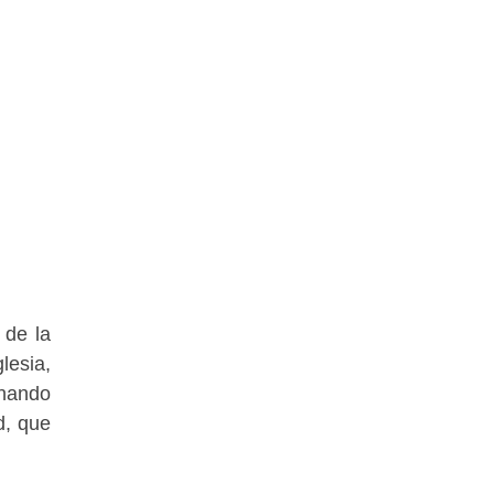
 de la
lesia,
inando
d, que