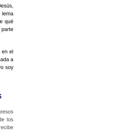
Jesús,
l lema
de qué
 parte
 en el
mada a
yo soy
s
gresos
de los
recibe