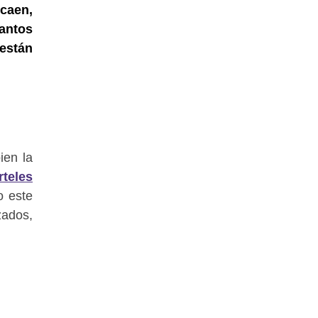
 caen,
tantos
 están
ien la
rteles
o este
zados,