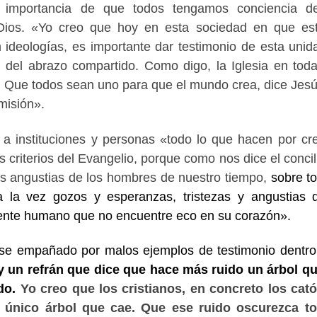
a importancia de que todos tengamos conciencia d
ios. «Yo creo que hoy en esta sociedad en que es
 ideologías, es importante dar testimonio de esta unid
, del abrazo compartido. Como digo, la Iglesia en tod
 Que todos sean uno para que el mundo crea, dice Jesú
misión».
a instituciones y personas «todo lo que hacen por cr
riterios del Evangelio, porque como nos dice el concili
las angustias de los hombres de nuestro tiempo,
sobre t
 la vez gozos y esperanzas, tristezas y angustias 
mente humano que no encuentre eco en su corazón».
se empañado por malos ejemplos de testimonio dentro
 un refrán que dice que hace más ruido un árbol q
ndo.
Yo creo que los cristianos, en concreto los cató
 único árbol que cae. Que ese ruido oscurezca to