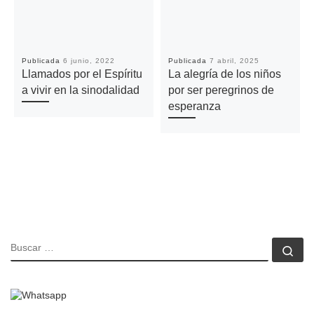
Publicada
6 junio, 2022
Publicada
7 abril, 2025
Llamados por el Espíritu
La alegría de los niños
a vivir en la sinodalidad
por ser peregrinos de
esperanza
BUSCAR
Bu