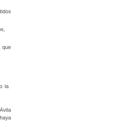
tidos
os,
a que
o la
Ávila
 haya