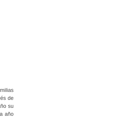
milias
vés de
año su
da año