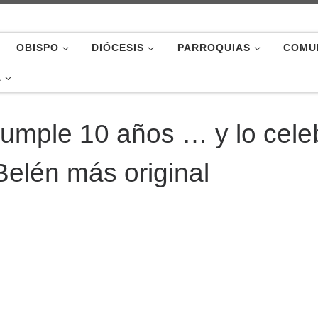
OBISPO
DIÓCESIS
PARROQUIAS
COMU
A
mple 10 años … y lo cele
Belén más original