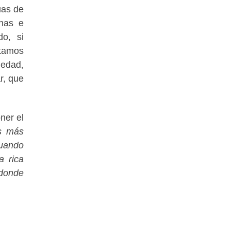
uas de
nas e
do, si
tamos
iedad,
r, que
ner el
es más
cuando
a rica
 donde