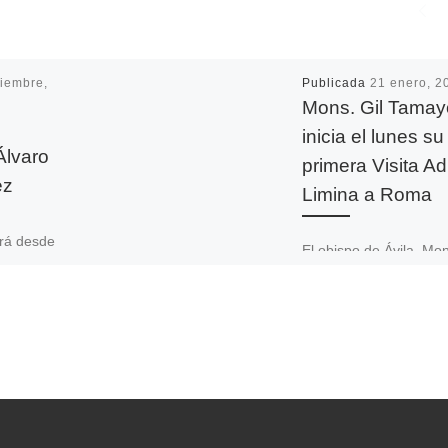
iembre,
Publicada
21 enero, 2
Mons. Gil Tamay
inicia el lunes su
Álvaro
primera Visita Ad
ez
Limina a Roma
ará desde
El obispo de Ávila, Mo
 un nuevo
José María Gil Tamayo
mingo, 28
participará por primera
incidiendo
a la Visita Ad Limina
7º
Apostolorum. El prelad
ro […]
acudirá […]