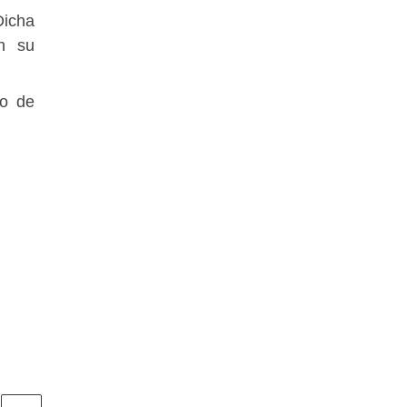
Dicha
en su
lo de