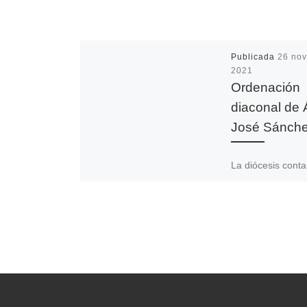
Publicada
26 nov
2021
Ordenación
diaconal de 
José Sánch
La diócesis cont
esta semana con
diácono. Este do
de noviembre, co
además con su 2
cumpleaños, Álva