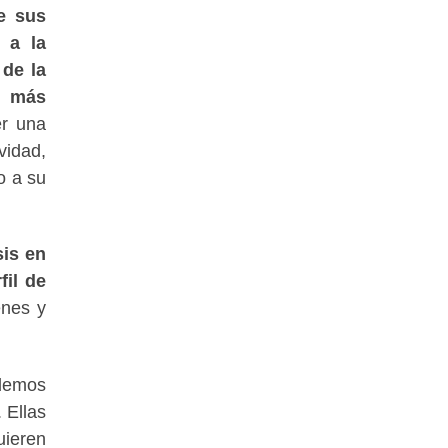
e sus
 a la
 de la
n más
er una
vidad,
o a su
sis en
fil de
enes y
demos
 Ellas
uieren