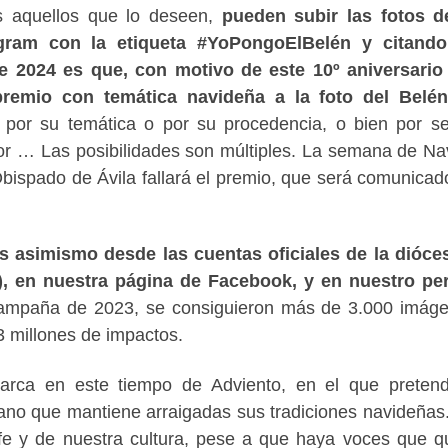
os aquellos que lo deseen,
pueden subir las fotos d
gram con la etiqueta #YoPongoElBelén y citando
e 2024 es que, con motivo de este 10º aniversario
premio con temática navideña a la foto del Belé
, por su temática o por su procedencia, o bien por s
or … Las posibilidades son múltiples. La semana de Na
ispado de Ávila fallará el premio, que será comunicad
 asimismo desde las cuentas oficiales de la dióce
), en nuestra página de Facebook, y en nuestro per
ampaña de 2023, se consiguieron más de 3.000 imág
3 millones de impactos.
rca en este tiempo de Adviento, en el que preten
stiano que mantiene arraigadas sus tradiciones navideñas.
 fe y de nuestra cultura, pese a que haya voces que q