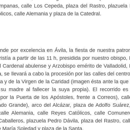
ampanas, calle Los Cepeda, plaza del Rastro, plazuela
licos, calle Alemania y plaza de la Catedral.
nde por excelencia en Ávila, la fiesta de nuestra patro
stía a partir de las 11 h, presidida por nuestro obispo,
l Cardenal abulense y Arzobispo emérito de Valladolid,
 se llevará a cabo la procesión por las calles del centro
 y de la Virgen de la Caridad (imagen ésta ante la que 
su madre al fallecer la suya propia). El recorrido es
por la Puerta de los Apóstoles, frente a Correos), cal
o Grande), arco del Alcázar, plaza de Adolfo Suárez,
lle Alemania, calle Reyes Católicos, calle Comune
Caballeros, plazuela Pedro Dávila, plaza del Rastro, cal
 María Soledad y plaza de la Santa.