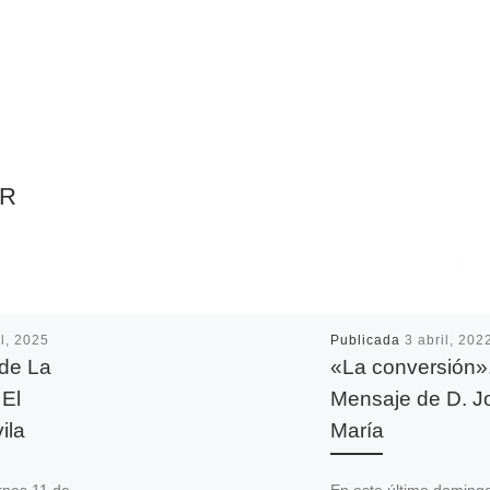
AR
il, 2025
Publicada
3 abril, 202
 de La
«La conversión»
 El
Mensaje de D. J
ila
María