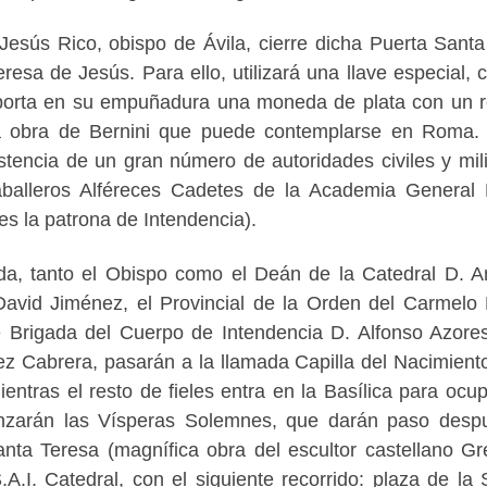
Jesús Rico, obispo de Ávila, cierre dicha Puerta Santa
eresa de Jesús. Para ello, utilizará una llave especial, 
 porta en su empuñadura una moneda de plata con un r
sa obra de Bernini que puede contemplarse en Roma.
istencia de un gran número de autoridades civiles y mili
balleros Alféreces Cadetes de la Academia General M
s la patrona de Intendencia).
a, tanto el Obispo como el Deán de la Catedral D. A
 David Jiménez, el Provincial de la Orden del Carmelo
 Brigada del Cuerpo de Intendencia D. Alfonso Azores
z Cabrera, pasarán a la llamada Capilla del Nacimient
ientras el resto de fieles entra en la Basílica para ocup
enzarán las Vísperas Solemnes, que darán paso desp
nta Teresa (magnífica obra del escultor castellano Gr
A.I. Catedral, con el siguiente recorrido: plaza de la 