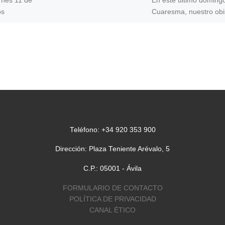
rnes 11 de
En este último doming
os
Cuaresma, nuestro ob
 Arévalo
D. José María nos invit
ituación
acercarnos al Sacrame
a
de la Penitencia. Porq
arrepentirse […]
Teléfono: +34 920 353 900
Dirección: Plaza Teniente Arévalo, 5
C.P.: 05001 - Ávila
FORMULARIO DE CONTACTO
POLÍTICA DE PRIVACIDAD
CANAL ÉTICO