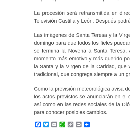
La procesión será retransmitida en dire
Televisión Castilla y León. Después podr
Las imágenes de Santa Teresa y la Virge
domingo para que todos los fieles puedan 
se termina la Novena a Santa Teresa, a 
momento más emotivo y más querido por 
la Santa y la Virgen de la Caridad, que
tradicional, que congrega siempre a un gr
Como la previsión meteorológica avisa de
los actos previstos se anunciarán en el
así como en las redes sociales de la Di
para conocer posibles cambios.
F
T
E
W
C
P
C