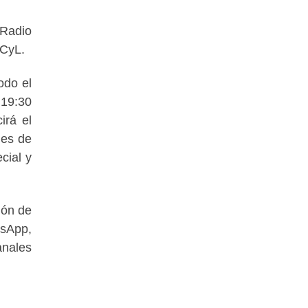
 Radio
VCyL.
odo el
 19:30
irá el
nes de
cial y
ión de
tsApp,
anales