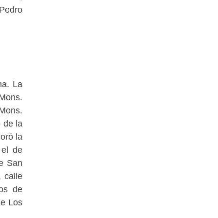
 Pedro
na. La
 Mons.
 Mons.
 de la
oró la
 el de
le San
 calle
ros de
le Los