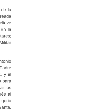
 de la
creada
elieve
 En la
tares;
ilitar
ntonio
 Padre
, y el
o para
ar los
ués al
egorio
Santa,