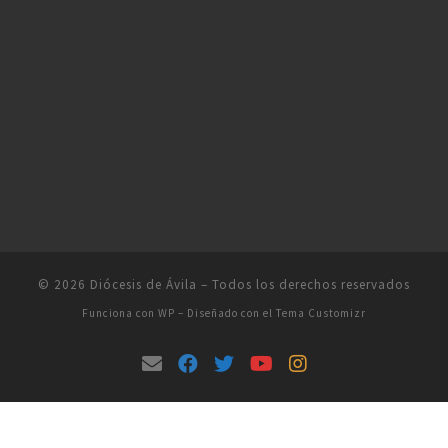
© 2026
Diócesis de Ávila
– Todos los derechos reservados
Funciona con
WP
– Diseñado con el
Tema Customizr