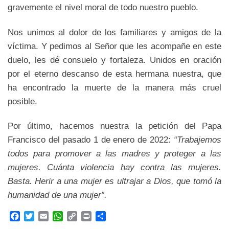
gravemente el nivel moral de todo nuestro pueblo.
Nos unimos al dolor de los familiares y amigos de la
víctima. Y pedimos al Señor que les acompañe en este
duelo, les dé consuelo y fortaleza. Unidos en oración
por el eterno descanso de esta hermana nuestra, que
ha encontrado la muerte de la manera más cruel
posible.
Por último, hacemos nuestra la petición del Papa
Francisco del pasado 1 de enero de 2022:
“Trabajemos
todos para promover a las madres y proteger a las
mujeres. Cuánta violencia hay contra las mujeres.
Basta. Herir a una mujer es ultrajar a Dios, que tomó la
humanidad de una mujer”.
F
T
E
W
C
P
C
a
w
m
h
o
r
o