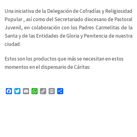
Una iniciativa de la Delegación de Cofradías y Religiosidad
Popular , así como del Secretariado diocesano de Pastoral
Juvenil, en colaboración con los Padres Carmelitas de la
Santa y de las Entidades de Gloria y Penitencia de nuestra
ciudad.
Estos son los productos que más se necesitan en estos
momentos en el dispensario de Cáritas:
F
T
E
W
C
P
C
a
w
m
h
o
r
o
c
i
a
a
p
i
m
e
t
i
t
y
n
p
b
t
l
s
L
t
a
o
e
A
i
r
o
r
p
n
t
k
p
k
i