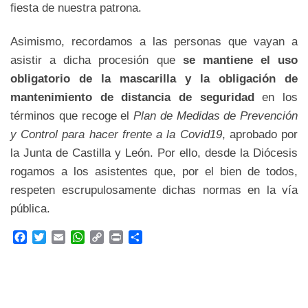
fiesta de nuestra patrona.
Asimismo, recordamos a las personas que vayan a
asistir a dicha procesión que
se mantiene el uso
obligatorio de la mascarilla y la obligación de
mantenimiento de distancia de seguridad
en los
términos que recoge el
Plan de Medidas de Prevención
y Control para hacer frente a la Covid19
, aprobado por
la Junta de Castilla y León. Por ello, desde la Diócesis
rogamos a los asistentes que, por el bien de todos,
respeten escrupulosamente dichas normas en la vía
pública.
F
T
E
W
C
P
C
a
w
m
h
o
r
o
c
i
a
a
p
i
m
e
t
i
t
y
n
p
b
t
l
s
L
t
a
o
e
A
i
r