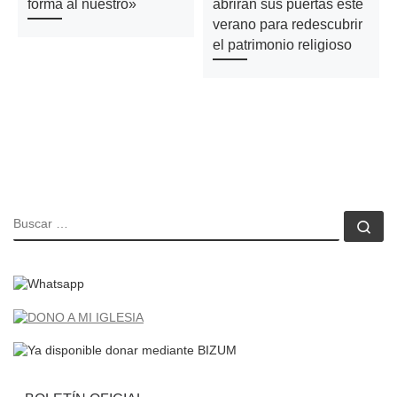
forma al nuestro»
abrirán sus puertas este
verano para redescubrir
el patrimonio religioso
BUSCAR
Bu