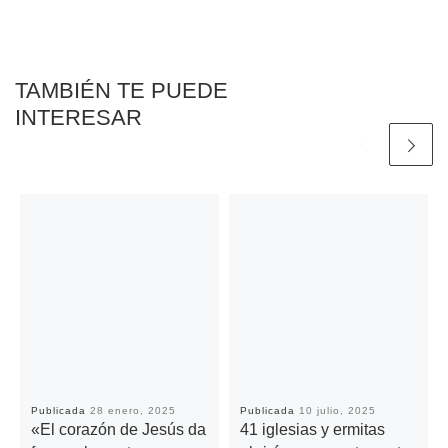
o
r
p
n
t
k
p
k
i
r
TAMBIÉN TE PUEDE
INTERESAR
Publicada
28 enero, 2025
Publicada
10 julio, 2025
«El corazón de Jesús da
41 iglesias y ermitas