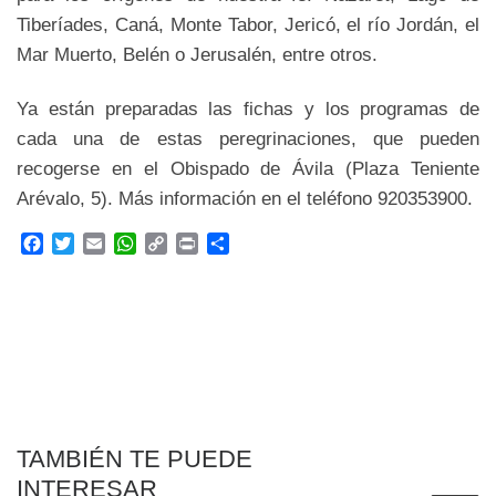
Tiberíades, Caná, Monte Tabor, Jericó, el río Jordán, el
Mar Muerto, Belén o Jerusalén, entre otros.
Ya están preparadas las fichas y los programas de
cada una de estas peregrinaciones, que pueden
recogerse en el Obispado de Ávila (Plaza Teniente
Arévalo, 5). Más información en el teléfono 920353900.
F
T
E
W
C
P
C
a
w
m
h
o
r
o
c
i
a
a
p
i
m
e
t
i
t
y
n
p
b
t
l
s
L
t
a
o
e
A
i
r
o
r
p
n
t
k
p
k
i
r
TAMBIÉN TE PUEDE
INTERESAR