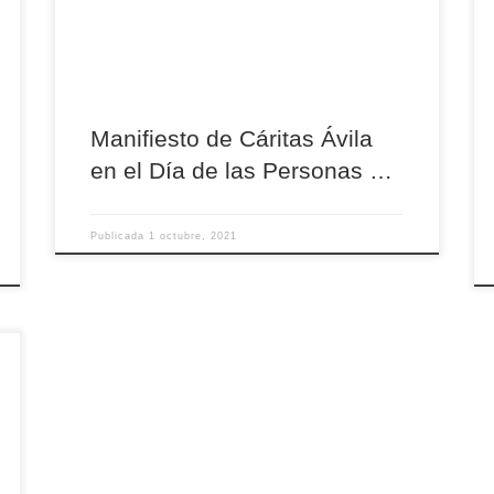
justifique un trato diferente y discriminatorio al
atribuirles un menor valor social y menos
capacidades. […]
Manifiesto de Cáritas Ávila
en el Día de las Personas …
Publicada
1 octubre, 2021