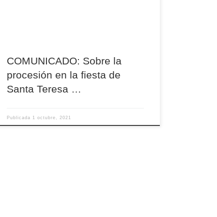
Teresa de Jesús, al término de la Eucaristía que
se celebrará en la Catedral, tendrá lugar la
tradicional […]
COMUNICADO: Sobre la
procesión en la fiesta de
Santa Teresa …
Publicada
1 octubre, 2021