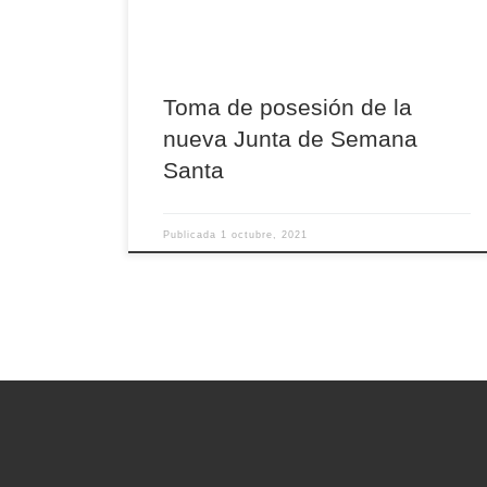
Jiménez Durán, presidente también del Real e
Ilustre […]
Toma de posesión de la
nueva Junta de Semana
Santa
Publicada
1 octubre, 2021