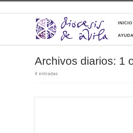
Saltar al contenido
INICIO
AYUD
Archivos diarios:
1 
4 entradas
Mediante un Decreto con fecha de hoy, 1 de
octubre, la Penitenciaría Apostólica de la Santa
Sede hace público que del 19 de octubre de
2021 al 19 de octubre de 2022 se celebrará un