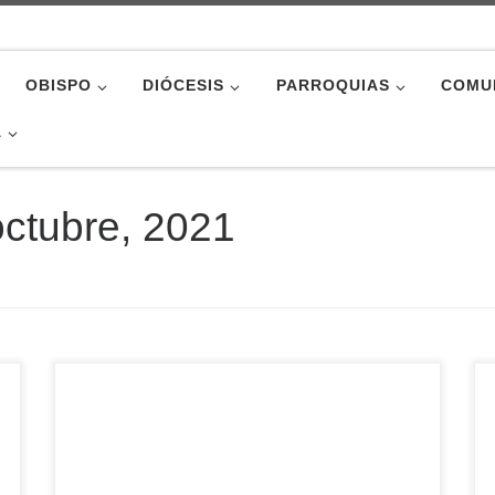
OBISPO
DIÓCESIS
PARROQUIAS
COMU
A
octubre, 2021
Las personas mayores no pueden disfrutar de
sus derechos en igualdad de condiciones que las
demás, lo que afecta a multitud de aspectos de
sus vidas y a su dignidad. Los estereotipos y
prejuicios sobre el envejecimiento, hacen que se