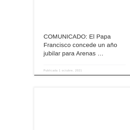
año jubilar en la localidad de Arenas de San
Pedro (Ávila), teniendo como templo jubilar el
Santuario de San Pedro […]
COMUNICADO: El Papa
Francisco concede un año
jubilar para Arenas …
Publicada
1 octubre, 2021
Los nuevos miembros de la Junta de la
Semana Santa de Ávila tomaron posesión ayer
jueves en el Obispado, después de que Mons.
Gil Tamayo haya ratificado el resultado de la
votación celebrada hace unas semanas y tras la
que resultó elegido presidente Jesús Manuel