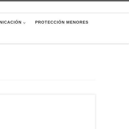
NICACIÓN
PROTECCIÓN MENORES
Una vez realizadas distintas conversaciones con
las autoridades competentes, y teniendo ya hoy
viernes el visto bueno de las mismas, desde la
Diócesis de Ávila queremos comunicar que el
próximo viernes 15 de octubre, fiesta de Santa