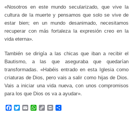
«Nosotros en este mundo secularizado, que vive la
cultura de la muerte y pensamos que solo se vive de
estar bien; en un mundo desanimado, necesitamos
recuperar con más fortaleza la expresión creo en la
vida eterna».
También se dirigía a las chicas que iban a recibir el
Bautismo, a las que aseguraba que quedarían
transformadas. «Habéis entrado en esta Iglesia como
criaturas de Dios, pero vais a salir como hijas de Dios.
Vais a iniciar una vida nueva, con unos compromisos
para los que Dios os va a ayudar».
F
T
E
W
C
P
C
a
w
m
h
o
r
o
c
i
a
a
p
i
m
e
t
i
t
y
n
p
b
t
l
s
L
t
a