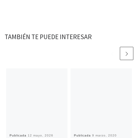
b
t
l
s
L
t
a
o
e
A
i
r
o
r
p
n
t
k
p
k
i
r
TAMBIÉN TE PUEDE INTERESAR
Publicada
12 mayo, 2026
Publicada
9 marzo, 2020