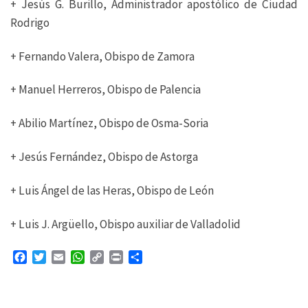
+ Jesús G. Burillo, Administrador apostólico de Ciudad
Rodrigo
+ Fernando Valera, Obispo de Zamora
+ Manuel Herreros, Obispo de Palencia
+ Abilio Martínez, Obispo de Osma-Soria
+ Jesús Fernández, Obispo de Astorga
+ Luis Ángel de las Heras, Obispo de León
+ Luis J. Argüello, Obispo auxiliar de Valladolid
F
T
E
W
C
P
C
a
w
m
h
o
r
o
c
i
a
a
p
i
m
e
t
i
t
y
n
p