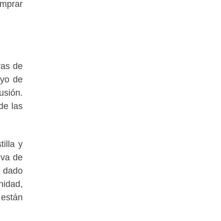
omprar
ras de
oyo de
usión.
de las
illa y
iva de
e dado
nidad,
 están