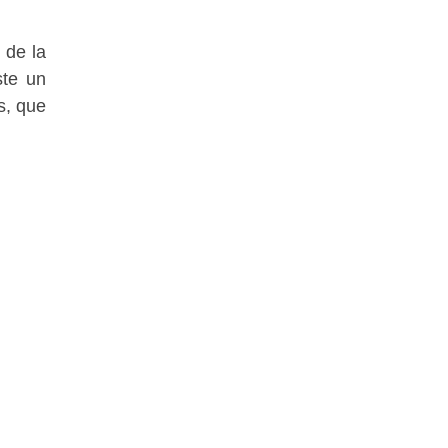
 de la
ste un
s, que