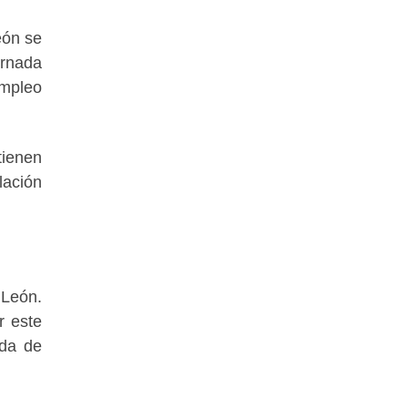
eón se
ornada
empleo
tienen
lación
 León.
r este
ada de