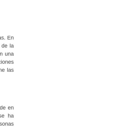
as. En
 de la
en una
ciones
ne las
ide en
 se ha
rsonas