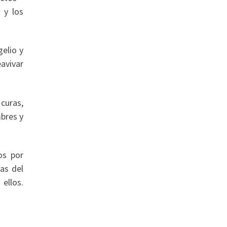
 y los
gelio y
eavivar
 curas,
mbres y
os por
ías del
ellos.