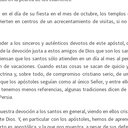
en el día de su fiesta en el mes de octubre, los templos
ierten en centros de un acrecentamiento de visitas, si no
nder a los sinceros y auténticos devotos de este apóstol, 
e la devoción justa a estos amigos de Dios que son los san
iensan que los santos sólo atienden en un día al mes al pe
an de vacaciones. Cuando estas cosas se sacan de quicio y
rina y, sobre todo, de compromiso cristiano serio, de un
l que los apóstoles seguían como al único Señor, y entre el
 tenemos menos referencias, algunas tradiciones dicen de 
Persia.
estra devoción a los santos en general, viendo en ellos cri
te Dios. Y, en particular con los apóstoles, hemos de apren
erto es apostólica, y la que nos muestra, a pesar de sus def