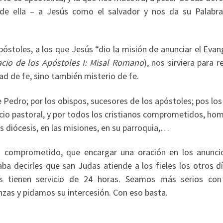
e ella – a Jesús como el salvador y nos da su Palabra
póstoles, a los que Jesús “dio la misión de anunciar el Evan
acio de los Apóstoles I: Misal Romano
), nos sirviera para r
dad de fe, sino también misterio de fe.
Pedro; por los obispos, sucesores de los apóstoles; pos los
cio pastoral, y por todos los cristianos comprometidos, ho
las diócesis, en las misiones, en su parroquia,…
 comprometido, que encargar una oración en los anunci
aba decirles que san Judas atiende a los fieles los otros d
 tienen servicio de 24 horas. Seamos más serios con 
as y pidamos su intercesión. Con eso basta.