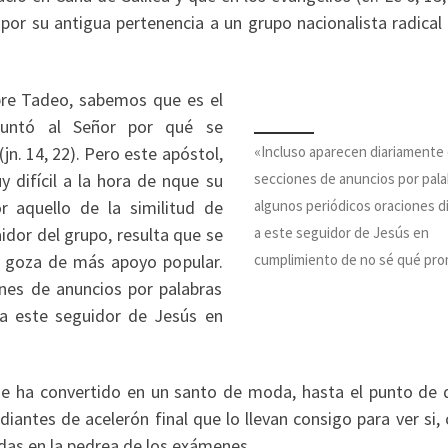
 por su antigua pertenencia a un grupo nacionalista radical
re Tadeo, sabemos que es el
guntó al Señor por qué se
«Incluso aparecen diariamente 
jn. 14, 22). Pero este apóstol,
secciones de anuncios por pala
 difícil a la hora de nque su
algunos periódicos oraciones di
r aquello de la similitud de
a este seguidor de Jesús en
aidor del grupo, resulta que se
cumplimiento de no sé qué pro
e goza de más apoyo popular.
ones de anuncios por palabras
 a este seguidor de Jesús en
e ha convertido en un santo de moda, hasta el punto de 
diantes de acelerón final que lo llevan consigo para ver si,
das en la pedrea de los exámenes.