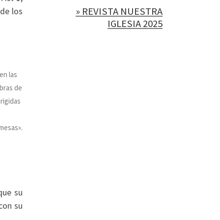
» REVISTA NUESTRA
 de los
IGLESIA 2025
en las
bras de
rigidas
mesas».
que su
 con su