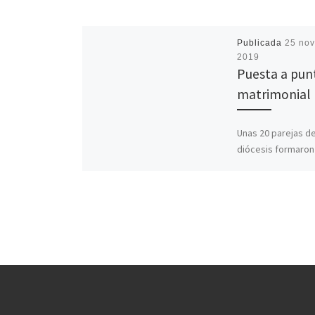
Publicada
25 nov
2019
Puesta a pun
matrimonial
Unas 20 parejas de
diócesis formaron
fin de semana de u
novedades de este
[…]