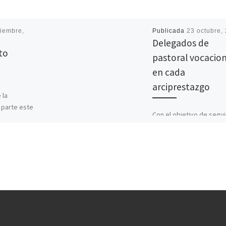
iembre,
Publicada
23 octubre,
Delegados de
to
pastoral vocacion
en cada
arciprestazgo
 la
 parte este
Con el objetivo de segui
na de las
potenciando las vocaci
 año de la
en todos los ámbitos y
realidades de la diócesis
obispo de Ávila Mons. [