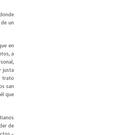
 donde
 de un
que en
tos, a
rsonal,
 justa
 trato
los san
él que
stianos
der de
ectos –