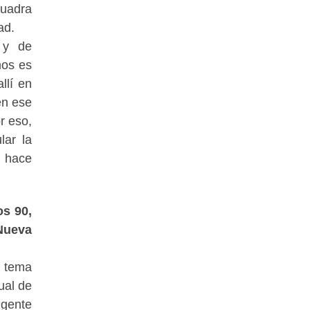
cuadra
ad.
 y de
mos es
llí en
en ese
r eso,
lar la
s hace
os 90,
 Nueva
l tema
ual de
 gente