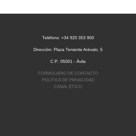
el Congreso de Laicos
“Pueblo de Dios en […
Teléfono: +34 920 353 900
Dirección: Plaza Teniente Arévalo, 5
C.P.: 05001 - Ávila
FORMULARIO DE CONTACTO
POLÍTICA DE PRIVACIDAD
CANAL ÉTICO