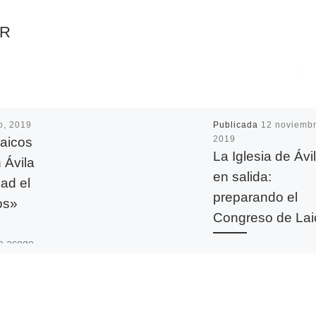
AR
io, 2019
Publicada
12 noviembr
laicos
2019
La Iglesia de Ávil
 Ávila
en salida:
dad el
preparando el
os»
Congreso de Lai
la acoge
Este fin de semana
to el
hemos celebrado el
cos
Congreso diocesano d
cción
Laicos, de cara a prep
. Un