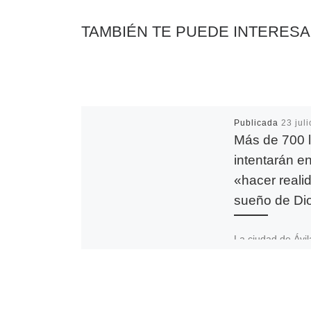
r
TAMBIÉN TE PUEDE INTERES
Publicada
23 jul
Más de 700 
intentarán en
«hacer reali
sueño de Di
La ciudad de Ávi
del 1 al 4 de agos
Encuentro de lai
organizado por A
Católica Nacional