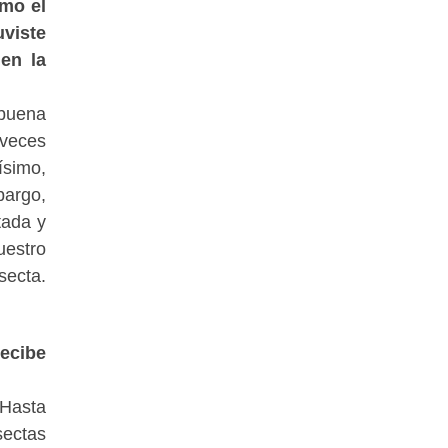
omo el
uviste
en la
 buena
 veces
ísimo,
bargo,
tada y
uestro
secta.
recibe
 Hasta
sectas