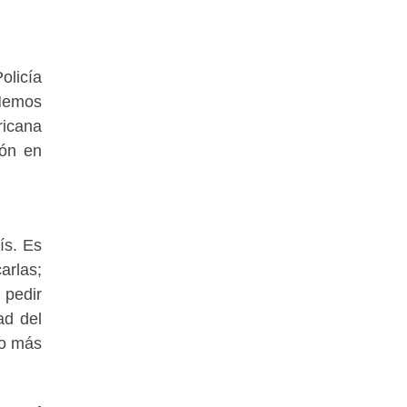
olicía
 Hemos
ricana
ión en
ís. Es
arlas;
 pedir
ad del
co más