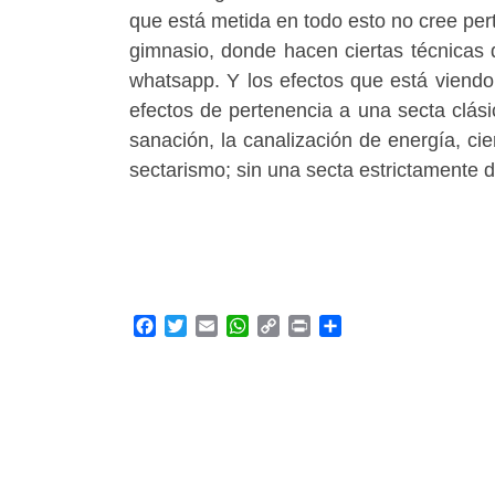
que está metida en todo esto no cree per
gimnasio, donde hacen ciertas técnicas 
whatsapp. Y los efectos que está viendo
efectos de pertenencia a una secta clásic
sanación, la canalización de energía, cier
sectarismo; sin una secta estrictamente d
F
T
E
W
C
P
C
a
w
m
h
o
r
o
c
i
a
a
p
i
m
e
t
i
t
y
n
p
b
t
l
s
L
t
a
o
e
A
i
r
o
r
p
n
t
k
p
k
i