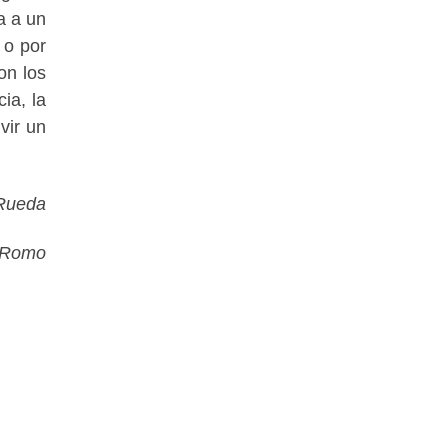
a a un
 o por
on los
ia, la
vir un
 Rueda
z Romo