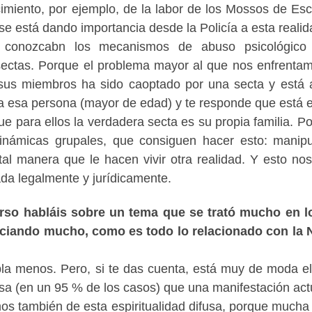
imiento, por ejemplo, de la labor de los Mossos de Es
 se está dando importancia desde la Policía a esta realid
 conozcabn los mecanismos de abuso psicológico
sectas. Porque el problema mayor al que nos enfrenta
sus miembros ha sido caoptado por una secta y está a
 a esa persona (mayor de edad) y te responde que está 
ue para ellos la verdadera secta es su propia familia. Po
inámicas grupales, que consiguen hacer esto: manipu
 tal manera que le hacen vivir otra realidad. Y esto no
da legalmente y jurídicamente.
urso habláis sobre un tema que se trató mucho en l
enciando mucho, como es todo lo relacionado con la
bla menos. Pero, si te das cuenta, está muy de moda e
sa (en un 95 % de los casos) que una manifestación act
os también de esta espiritualidad difusa, porque mucha