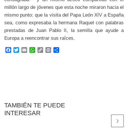
millón largo de jóvenes que esta noche miraron hacia el
mismo punto: que la visita del Papa León XIV a España
sea, como expresaba la hermana Raquel con palabras
prestadas de Juan Pablo II, la semilla que ayude a
Europa a reencontrar sus raíces.
F
T
E
W
C
P
C
a
w
m
h
o
r
o
c
i
a
a
p
i
m
e
t
i
t
y
n
p
b
t
l
s
L
t
a
o
e
A
i
r
o
r
p
n
t
k
p
k
i
r
TAMBIÉN TE PUEDE
INTERESAR