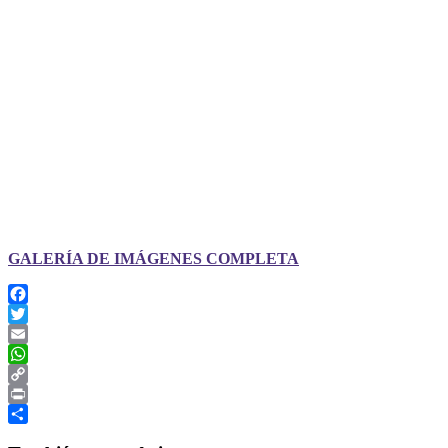
GALERÍA DE IMÁGENES COMPLETA
Facebook
Twitter
Email
WhatsApp
Copy
Link
Print
Compartir