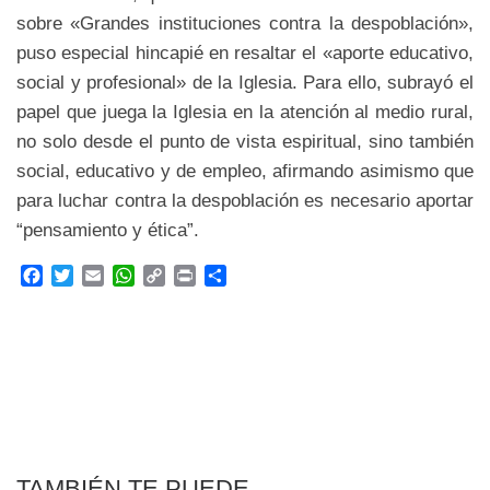
sobre «Grandes instituciones contra la despoblación»,
puso especial hincapié en resaltar el «aporte educativo,
social y profesional» de la Iglesia. Para ello, subrayó el
papel que juega la Iglesia en la atención al medio rural,
no solo desde el punto de vista espiritual, sino también
social, educativo y de empleo, afirmando asimismo que
para luchar contra la despoblación es necesario aportar
“pensamiento y ética”.
F
T
E
W
C
P
C
a
w
m
h
o
r
o
c
i
a
a
p
i
m
e
t
i
t
y
n
p
b
t
l
s
L
t
a
o
e
A
i
r
o
r
p
n
t
k
p
k
i
r
TAMBIÉN TE PUEDE