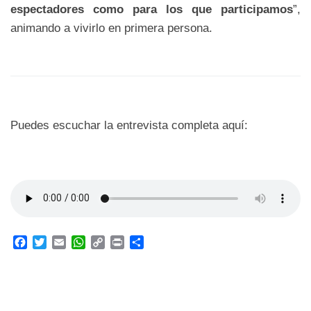
espectadores como para los que participamos
”,
animando a vivirlo en primera persona.
Puedes escuchar la entrevista completa aquí:
F
T
E
W
C
P
C
a
w
m
h
o
r
o
c
i
a
a
p
i
m
e
t
i
t
y
n
p
b
t
l
s
L
t
a