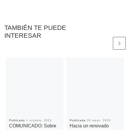
o
e
A
i
r
o
r
p
n
t
k
p
k
i
r
TAMBIÉN TE PUEDE
INTERESAR
Publicada
1 octubre, 2021
Publicada
26 mayo, 2020
COMUNICADO: Sobre
Hacia un renovado