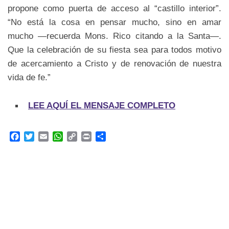
propone como puerta de acceso al “castillo interior”.
“No está la cosa en pensar mucho, sino en amar
mucho —recuerda Mons. Rico citando a la Santa—.
Que la celebración de su fiesta sea para todos motivo
de acercamiento a Cristo y de renovación de nuestra
vida de fe.”
LEE AQUÍ EL MENSAJE COMPLETO
F
T
E
W
C
P
C
a
w
m
h
o
r
o
c
i
a
a
p
i
m
e
t
i
t
y
n
p
b
t
l
s
L
t
a
o
e
A
i
r
o
r
p
n
t
k
p
k
i
r