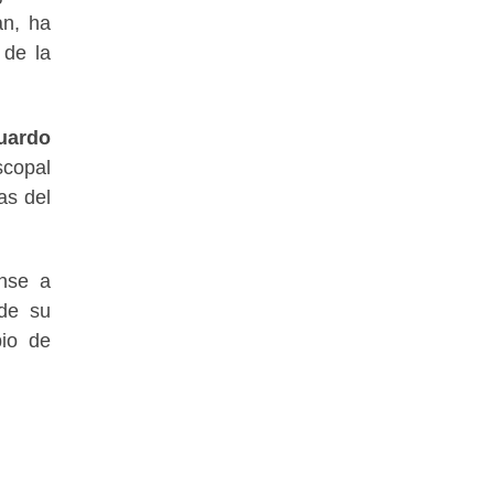
an, ha
 de la
uardo
scopal
as del
ense a
de su
bio de