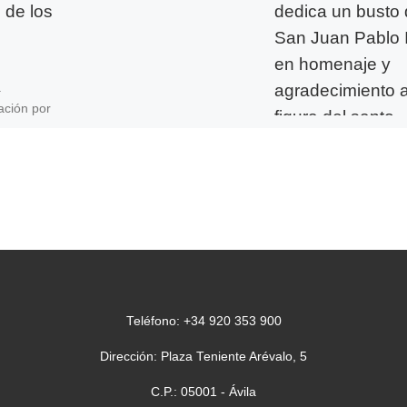
 de los
dedica un busto
San Juan Pablo I
en homenaje y
agradecimiento a
a
ación por
figura del santo
pontífice
 al 25 de
te
«Amarás al
El próximo lunes 12 de
abril, justo antes de la
inauguración del Cong
Internacional “Teresa 
Jesús, mujer excepcion
se descubrirá el […]
Teléfono: +34 920 353 900
Dirección: Plaza Teniente Arévalo, 5
C.P.: 05001 - Ávila