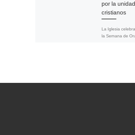
por la unidad
cristianos
La Iglesia celebr
la Semana de Or
la Unidad de los
Cristianos del 18
enero de 2024 es
año con el lema 
[…]