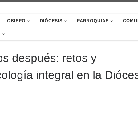
OBISPO
DIÓCESIS
PARROQUIAS
COMU
A
os después: retos y
ología integral en la Dióce