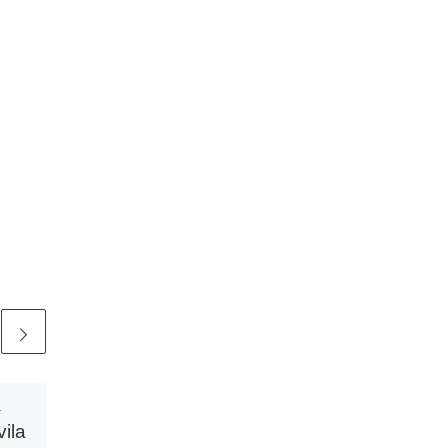
1
Publicada
24 noviembre,
vila
2025