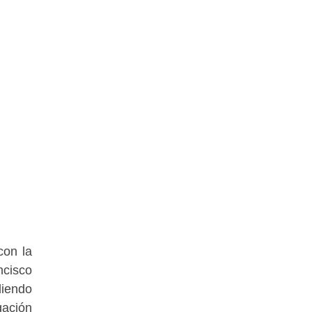
con la
ncisco
diendo
gación