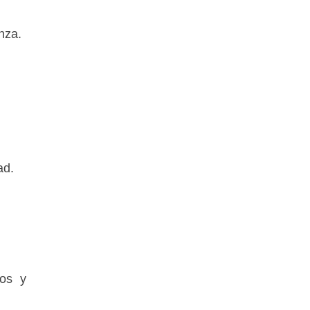
nza.
ad.
ios y