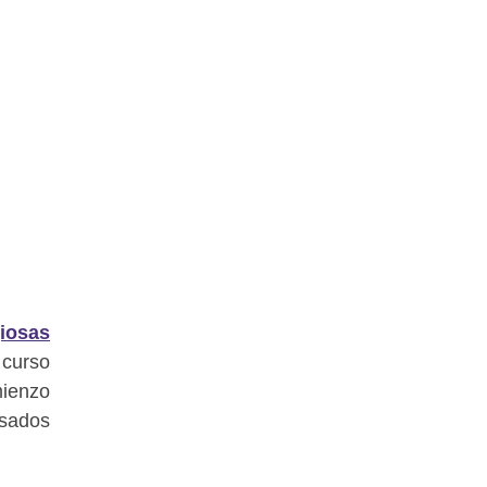
giosas
 curso
mienzo
esados