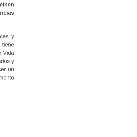
minen
ncias
icas y
 tiene
e Vida
rios y
ser un
emento