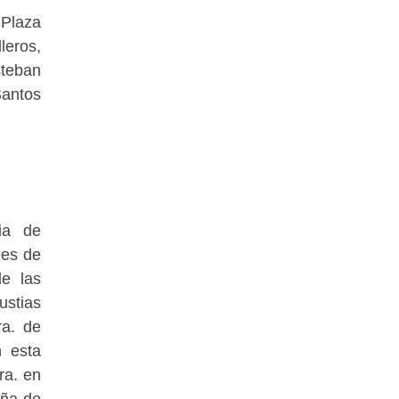
 Plaza
leros,
steban
Santos
cia de
des de
de las
ustias
ra. de
n esta
ra. en
aña de