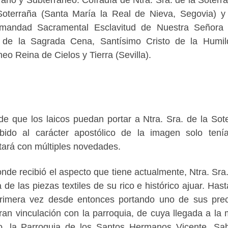
Soterraña (Santa María la Real de Nieva, Segovia) y
ermandad Sacramental Esclavitud de Nuestra Señora
 de la Sagrada Cena, Santísimo Cristo de la Humil
o Reina de Cielos y Tierra (Sevilla).
e que los laicos puedan portar a Ntra. Sra. de la Sot
ebido al carácter apostólico de la imagen solo tení
ntará con múltiples novedades.
nde recibió el aspecto que tiene actualmente, Ntra. Sra.
de las piezas textiles de su rico e histórico ajuar. Hast
rimera vez desde entonces portando uno de sus pre
an vinculación con la parroquia, de cuya llegada a la
o, la Parroquia de los Santos Hermanos Vicente, Sa