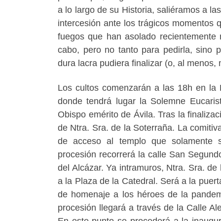
a lo largo de su Historia, saliéramos a l
intercesión ante los trágicos momentos 
fuegos que han asolado recientemente n
cabo, pero no tanto para pedirla, sino
dura lacra pudiera finalizar (o, al menos, 
Los cultos comenzarán a las 18h en la 
donde tendrá lugar la Solemne Eucarist
Obispo emérito de Ávila. Tras la finaliza
de Ntra. Sra. de la Soterraña. La comitiva
de acceso al templo que solamente se
procesión recorrerá la calle San Segundo 
del Alcázar. Ya intramuros, Ntra. Sra. de 
a la Plaza de la Catedral. Será a la puert
de homenaje a los héroes de la pandemia
procesión llegará a través de la Calle A
En este punto se procederá a la inaugur