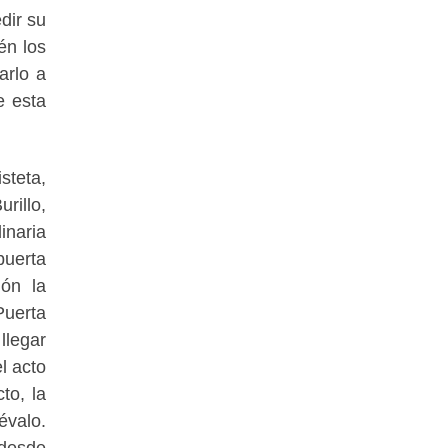
dir su
én los
arlo a
e esta
steta,
rillo,
inaria
puerta
ión la
Puerta
llegar
l acto
to, la
évalo.
 desde