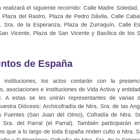
 realizará el siguiente recorrido: Calle Madre Soledad,
Plaza del Rastro, Plaza de Pedro Dávila, Calle Cabal
. Sra. de la Esperanza, Plaza de Zurraquín, Calle E
an Vicente, Plaza de San Vicente y Basílica de los 
untos de España
 instituciones, los actos contarán con la presen
, asociaciones e instituciones de Vida Activa y entida
d. A estas se les unirán representantes de varias 
stra Diócesis: Archicofradía de Ntra. Sra. de las Ang
as Fuentes (San Juan del Olmo), Cofradía de Ntra. S
 Sra. del Parral (el Parral). También participarán e
des que a lo largo de toda España rinden culto a Ntra. S
año y Subterráneo: Cofradía de Ntra. Sra. de la Soterr