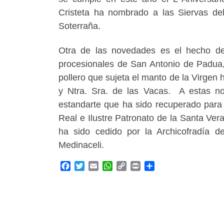
Cristeta ha nombrado a las Siervas de
Soterraña.
Otra de las novedades es el hecho de
procesionales de San Antonio de Padua,
pollero que sujeta el manto de la Virgen h
y Ntra. Sra. de las Vacas. A estas no
estandarte que ha sido recuperado para N
Real e Ilustre Patronato de la Santa Vera
ha sido cedido por la Archicofradía d
Medinaceli.
F
T
E
W
C
P
C
a
w
m
h
o
r
o
c
i
a
a
p
i
m
e
t
i
t
y
n
p
b
t
l
s
L
t
a
o
e
A
i
r