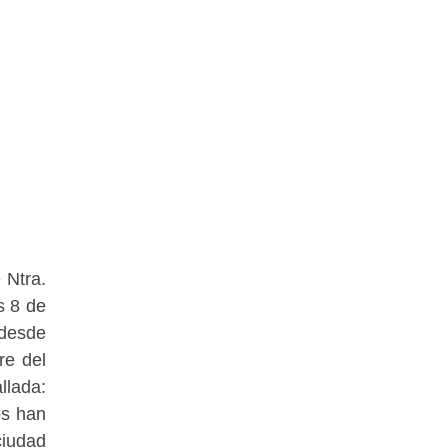
 Ntra.
s 8 de
 desde
re del
llada:
os han
ciudad