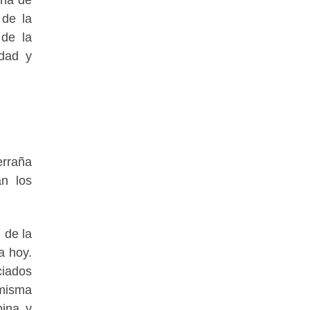
 de la
 de la
dad y
erraña
an los
 de la
a hoy.
ciados
 misma
bina y