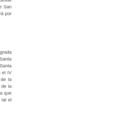
de San
rá por
agrada
 Santa
 Santa
 el IV
 de la
 de la
la que
tal el