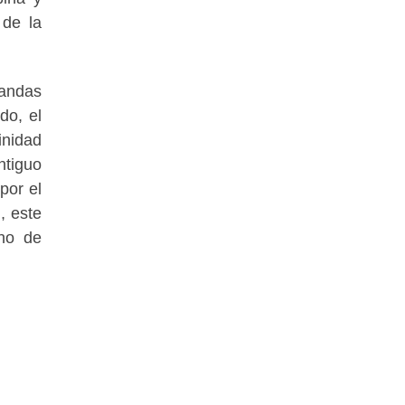
 de la
 andas
do, el
inidad
ntiguo
por el
, este
eno de