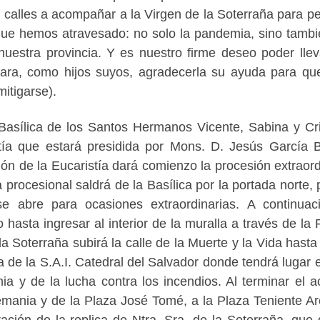
as calles a acompañar a la Virgen de la Soterraña para pe
que hemos atravesado: no solo la pandemia, sino tambi
uestra provincia. Y es nuestro firme deseo poder llev
 para, como hijos suyos, agradecerla su ayuda para qu
mitigarse).
Basílica de los Santos Hermanos Vicente, Sabina y Cri
ía que estará presidida por Mons. D. Jesús García Bu
ción de la Eucaristía dará comienzo la procesión extraord
 procesional saldrá de la Basílica por la portada norte, 
 abre para ocasiones extraordinarias. A continuac
hasta ingresar al interior de la muralla a través de la 
la Soterraña subirá la calle de la Muerte y la Vida hasta 
a de la S.A.I. Catedral del Salvador donde tendrá lugar e
 y de la lucha contra los incendios. Al terminar el ac
lemania y de la Plaza José Tomé, a la Plaza Teniente Ar
ación de la replica de Ntra. Sra. de la Soterraña, que