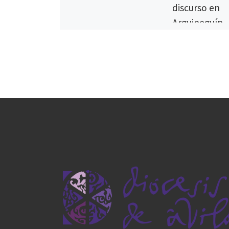
discurso en
Arguineguín
En el marco del Añ
del místico abulen
Pontífice recurrió 
máxima más céleb
apelar a la concie