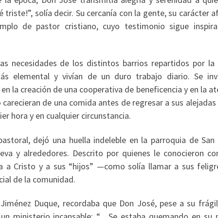
riste!”, solía decir. Su cercanía con la gente, su carácter a
mplo de pastor cristiano, cuyo testimonio sigue inspir
s necesidades de los distintos barrios repartidos por la s
s elemental y vivían de un duro trabajo diario. Se inv
, en la creación de una cooperativa de beneficencia y en la a
o carecieran de una comida antes de regresar a sus alejadas
er hora y en cualquier circunstancia.
pastoral, dejó una huella indeleble en la parroquia de San
nueva y alrededores. Descrito por quienes le conocieron c
a a Cristo y a sus “hijos” —como solía llamar a sus felig
cial de la comunidad.
 Jiménez Duque, recordaba que Don José, pese a su frágil
ó un ministerio incansable: “…Se estaba quemando en su