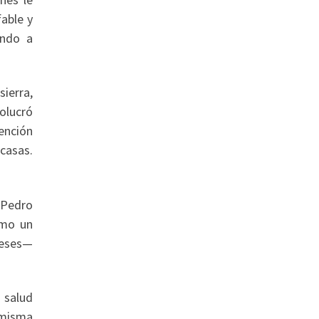
fable y
ando a
ierra,
olucró
tención
 casas.
 Pedro
omo un
reses—
 salud
 misma