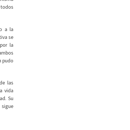
 todos
o a la
tiva se
por la
, ambos
n pudo
de las
a vida
ad. Su
 sigue