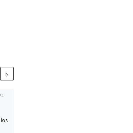
24
Publicada
17 mayo, 2020
COMUNICADO:
Reinicio del culto
 los
público en los
templos de la