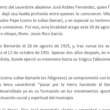
ento del sacerdote abulense José Robles Fernández, quien fa
 dejó una huella profunda entre quienes lo conocieron. Vil
Padre Pepe (como le solían llamar), y en especial su testim
s convecinos. Por eso, esta localidad acoge este 28 de agos
tro obispo, Mons. Jesús Rico García.
 Bernardo el 28 de agosto de 1925, y, tras cursar los es
la el 12 de octubre de 1951. Apenas dos años después, en o
Ávila, donde ejerció su ministerio hasta su trágico fallecimi
e (como solían llamarle los feligreses) se comprometió con 
u lema sacerdotal: “pasar por la tierra haciendo el bie
 desarrollada ya en su formación en los movimientos apost
tuación social y espiritual del municipio.
 la época, Don José transmitía alegría y serenidad a quie