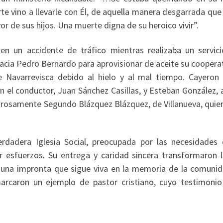
e vino a llevarle con Él, de aquella manera desgarrada que
r de sus hijos. Una muerte digna de su heroico vivir”.
 un accidente de tráfico mientras realizaba un servici
acia Pedro Bernardo para aprovisionar de aceite su coopera
e Navarrevisca debido al hielo y al mal tiempo. Cayeron 
on el conductor, Juan Sánchez Casillas, y Esteban González
agrosamente Segundo Blázquez Blázquez, de Villanueva, quie
dadera Iglesia Social, preocupada por las necesidades 
r esfuerzos. Su entrega y caridad sincera transformaron l
do una impronta que sigue viva en la memoria de la comunid
marcaron un ejemplo de pastor cristiano, cuyo testimonio