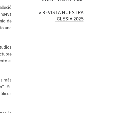
lleció
» REVISTA NUESTRA
lanueva
IGLESIA 2025
onio de
to una
tudios
ctubre
ento el
los más
n”. Su
ólicos
nes le