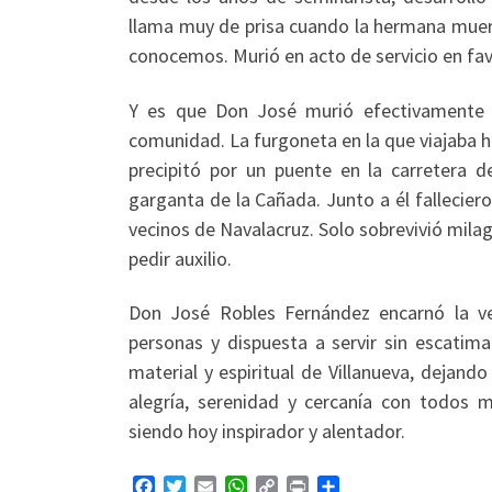
llama muy de prisa cuando la hermana muert
conocemos. Murió en acto de servicio en favo
Y es que Don José murió efectivamente en
comunidad. La furgoneta en la que viajaba h
precipitó por un puente en la carretera d
garganta de la Cañada. Junto a él fallecier
vecinos de Navalacruz. Solo sobrevivió mil
pedir auxilio.
Don José Robles Fernández encarnó la ver
personas y dispuesta a servir sin escatima
material y espiritual de Villanueva, dejan
alegría, serenidad y cercanía con todos 
siendo hoy inspirador y alentador.
F
T
E
W
C
P
C