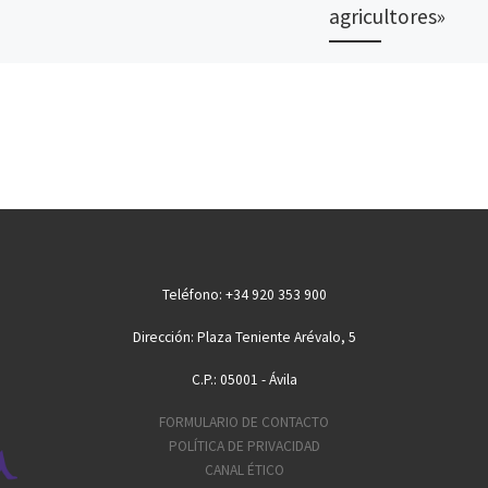
agricultores»
En su mensaje para el te
domingo de Cuaresma, 
o Jubilar
obispo de Ávila ha quer
se, el
enviar unas palabras de
a su
apoyo y solidaridad […]
re para
ncia […]
Teléfono: +34 920 353 900
Dirección: Plaza Teniente Arévalo, 5
C.P.: 05001 - Ávila
FORMULARIO DE CONTACTO
POLÍTICA DE PRIVACIDAD
CANAL ÉTICO