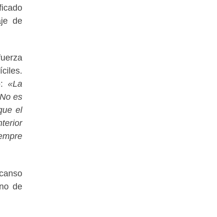
ficado
aje de
uerza
ciles.
o:
«La
 No es
que el
terior
iempre
scanso
uno de