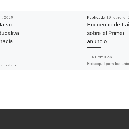
il, 2020
Publicada
19 febrero,
ta su
Encuentro de La
ducativa
sobre el Primer
hacia
anuncio
La Comisión
Episcopal para los Laic
actual de
Familia y Vida ha
nte
organizado el Encuent
fono y los
Laicos sobre el Primer
se están
anuncio con el lema
«Pueblo de Dios unido 
nciales
[…]