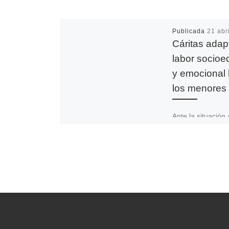
Publicada
21 abr
Cáritas adap
labor socioe
y emocional 
los menores
Ante la situación 
aulas vacías y ge
confinada, el telé
medios digitales 
convirtiendo en
herramientas ese
[…]