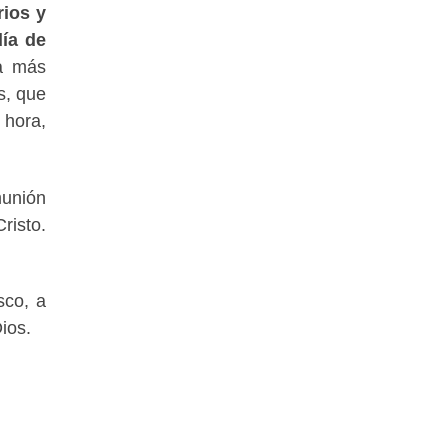
rios y
día de
a más
s, que
 hora,
munión
risto.
sco, a
ios.