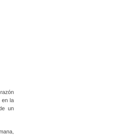
orazón
 en la
 de un
umana,