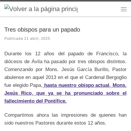
Saltar al contenido
Me
Tres obispos para un papado
Publicada
21 abril, 2025
Durante los 12 años del papado de Francisco, la
diócesis de Ávila ha pasado por tres obispos distintos.
Comenzando por Mons. Jesús García Burillo, Pastor
abulense en aquel 2013 en el que el Cardenal Bergoglio
fue elegido Papa,
hasta nuestro obispo actual, Mons.
Jesús Rico, que ya se ha pronunciado sobre el
fallecimiento del Pontífice.
Compartimos ahora las impresiones de quienes han
sido nuestros Pastores durante estos 12 años.