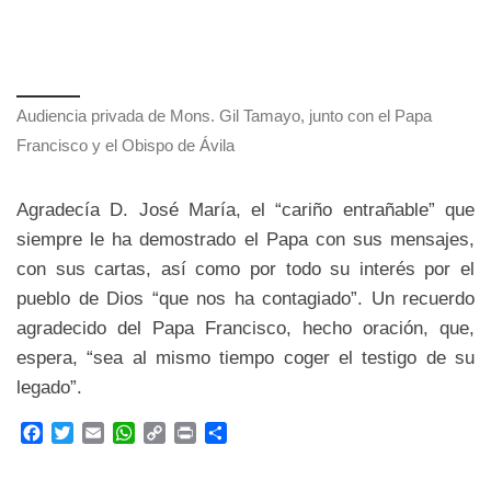
Audiencia privada de Mons. Gil Tamayo, junto con el Papa
Francisco y el Obispo de Ávila
Agradecía D. José María, el “cariño entrañable” que
siempre le ha demostrado el Papa con sus mensajes,
con sus cartas, así como por todo su interés por el
pueblo de Dios “que nos ha contagiado”. Un recuerdo
agradecido del Papa Francisco, hecho oración, que,
espera, “sea al mismo tiempo coger el testigo de su
legado”.
F
T
E
W
C
P
C
a
w
m
h
o
r
o
c
i
a
a
p
i
m