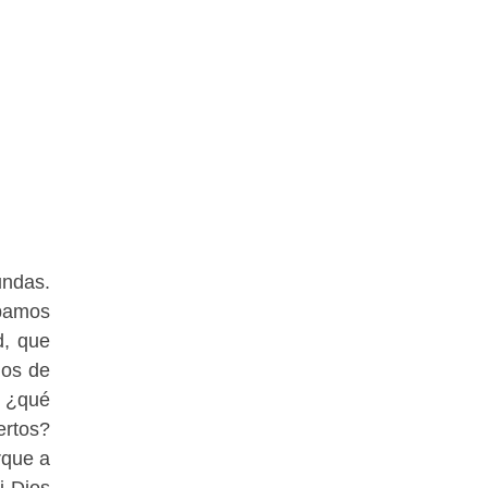
undas.
ábamos
d, que
mos de
, ¿qué
ertos?
rque a
i Dios