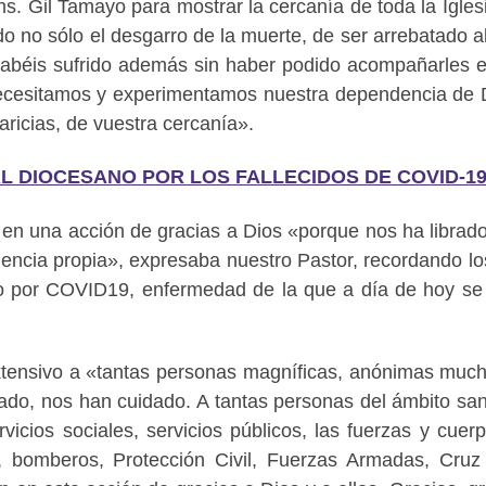
ns. Gil Tamayo para mostrar la cercanía de toda la Igles
ido no sólo el desgarro de la muerte, de ser arrebatado a
 habéis sufrido además sin haber podido acompañarles 
ecesitamos y experimentamos nuestra dependencia de 
aricias, de vuestra cercanía».
L DIOCESANO POR LOS FALLECIDOS DE COVID-1
 en una acción de gracias a Dios «porque nos ha librado
iencia propia», expresaba nuestro Pastor, recordando l
o por COVID19, enfermedad de la que a día de hoy se
tensivo a «tantas personas magníficas, anónimas muc
do, nos han cuidado. A tantas personas del ámbito sani
vicios sociales, servicios públicos, las fuerzas y cuer
l, bomberos, Protección Civil, Fuerzas Armadas, Cruz