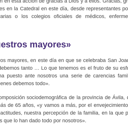
 en esta acción de gracias a Dios y a ellos. Gracias, gr
tes en la Catedral en este día, desde representantes pol
rarias o los colegios oficiales de médicos, enferm
estros mayores»
ros mayores, en este día en que se celebraba San Joa
 debemos tanto … Lo que tenemos es el fruto de su esf
a puesto ante nosotros una serie de carencias famil
quienes debemos todo».
mposición sociodemográfica de la provincia de Ávila,
más de 65 años, «y vamos a más, por el envejecimiento
ctitudes, nuestra percepción de la familia, en la que 
os que lo han dado todo por nosotros».