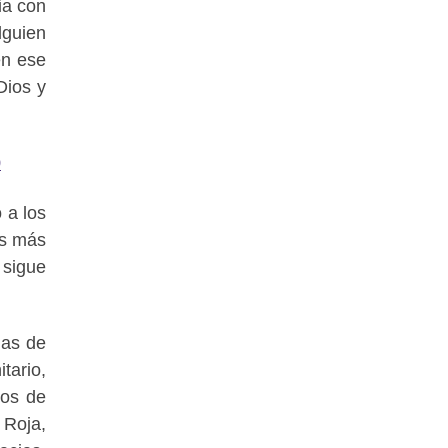
ia con
lguien
en ese
Dios y
9
 a los
os más
 sigue
has de
tario,
pos de
 Roja,