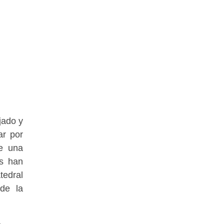
jado y
ar por
de una
os han
tedral
 de la