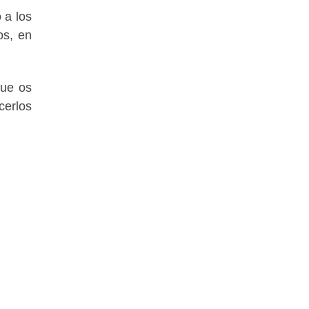
 a los
os, en
que os
cerlos