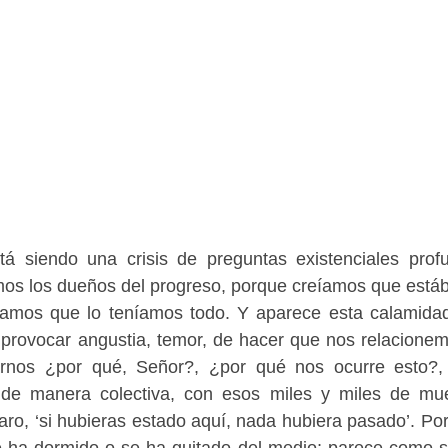
á siendo una crisis de preguntas existenciales prof
amos los dueños del progreso, porque creíamos que est
íamos que lo teníamos todo. Y aparece esta calamida
 provocar angustia, temor, de hacer que nos relacione
rnos ¿por qué, Señor?, ¿por qué nos ocurre esto?
, de manera colectiva, con esos miles y miles de mu
o, ‘si hubieras estado aquí, nada hubiera pasado’. Po
e ha dormido o se ha quitado del medio; parece como s