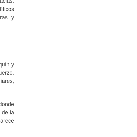
acias,
íticos
eras y
quín y
uerzo.
iares,
 donde
 de la
parece