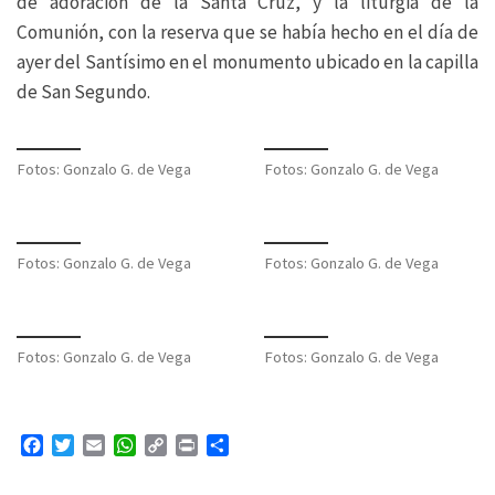
de adoración de la Santa Cruz, y la liturgia de la
Comunión, con la reserva que se había hecho en el día de
ayer del Santísimo en el monumento ubicado en la capilla
de San Segundo.
Fotos: Gonzalo G. de Vega
Fotos: Gonzalo G. de Vega
Fotos: Gonzalo G. de Vega
Fotos: Gonzalo G. de Vega
Fotos: Gonzalo G. de Vega
Fotos: Gonzalo G. de Vega
F
T
E
W
C
P
C
a
w
m
h
o
r
o
c
i
a
a
p
i
m