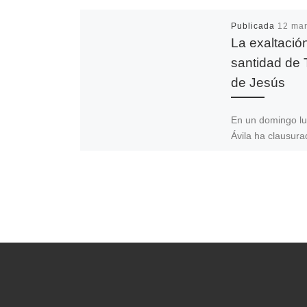
Publicada
12 mar
La exaltació
santidad de 
de Jesús
En un domingo l
Ávila ha clausura
Centenario de la
Canonización de
Teresa de Jesús,
así la primera […