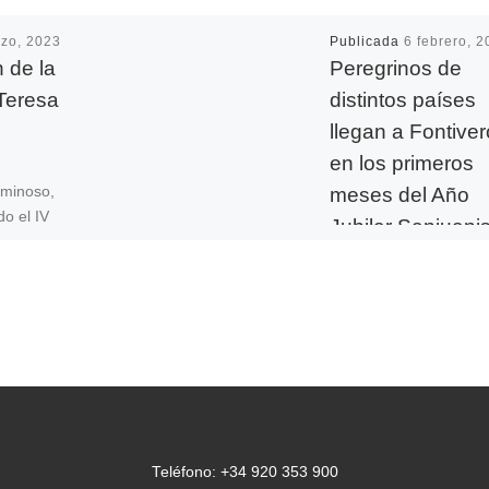
zo, 2023
Publicada
6 febrero, 
n de la
Peregrinos de
Teresa
distintos países
llegan a Fontive
en los primeros
meses del Año
uminoso,
do el IV
Jubilar Sanjuani
 Santa
Imagen de la apertura 
 cerrando
Jubileo en Fontiveros e
]
pasado 14 de diciembr
(Foto: Gonzalo G. de V
Diócesis de Ávila) […]
Teléfono: +34 920 353 900