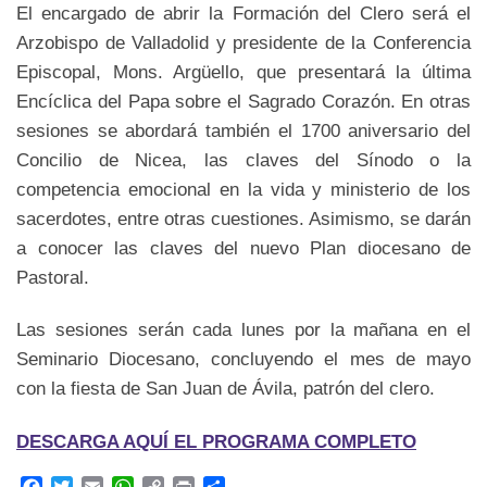
El encargado de abrir la Formación del Clero será el
Arzobispo de Valladolid y presidente de la Conferencia
Episcopal, Mons. Argüello, que presentará la última
Encíclica del Papa sobre el Sagrado Corazón. En otras
sesiones se abordará también el 1700 aniversario del
Concilio de Nicea, las claves del Sínodo o la
competencia emocional en la vida y ministerio de los
sacerdotes, entre otras cuestiones. Asimismo, se darán
a conocer las claves del nuevo Plan diocesano de
Pastoral.
Las sesiones serán cada lunes por la mañana en el
Seminario Diocesano, concluyendo el mes de mayo
con la fiesta de San Juan de Ávila, patrón del clero.
DESCARGA AQUÍ EL PROGRAMA COMPLETO
F
T
E
W
C
P
C