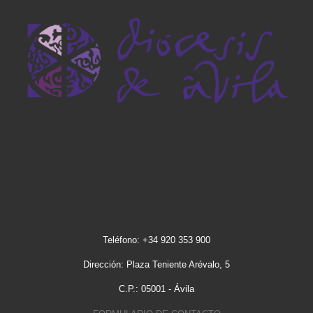
Teléfono: +34 920 353 900
Dirección: Plaza Teniente Arévalo, 5
C.P.: 05001 - Ávila