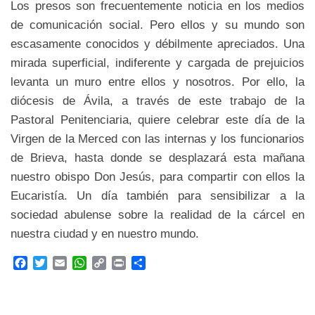
Los presos son frecuentemente noticia en los medios
de comunicación social. Pero ellos y su mundo son
escasamente conocidos y débilmente apreciados. Una
mirada superficial, indiferente y cargada de prejuicios
levanta un muro entre ellos y nosotros. Por ello, la
diócesis de Ávila, a través de este trabajo de la
Pastoral Penitenciaria, quiere celebrar este día de la
Virgen de la Merced con las internas y los funcionarios
de Brieva, hasta donde se desplazará esta mañana
nuestro obispo Don Jesús, para compartir con ellos la
Eucaristía. Un día también para sensibilizar a la
sociedad abulense sobre la realidad de la cárcel en
nuestra ciudad y en nuestro mundo.
F
T
E
W
C
P
C
a
w
m
h
o
r
o
c
i
a
a
p
i
m
e
t
i
t
y
n
p