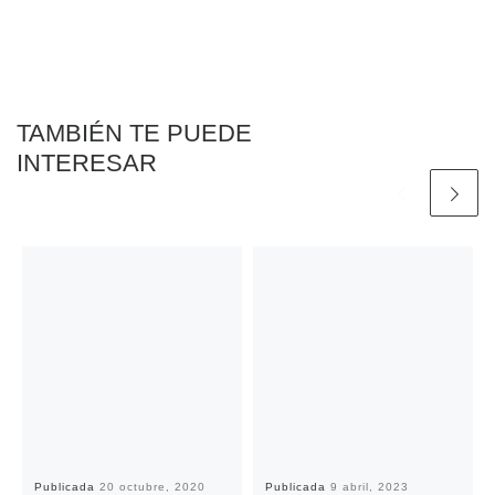
b
t
l
s
L
t
a
o
e
A
i
r
o
r
p
n
t
k
p
k
i
r
TAMBIÉN TE PUEDE
INTERESAR
Publicada
20 octubre, 2020
Publicada
9 abril, 2023