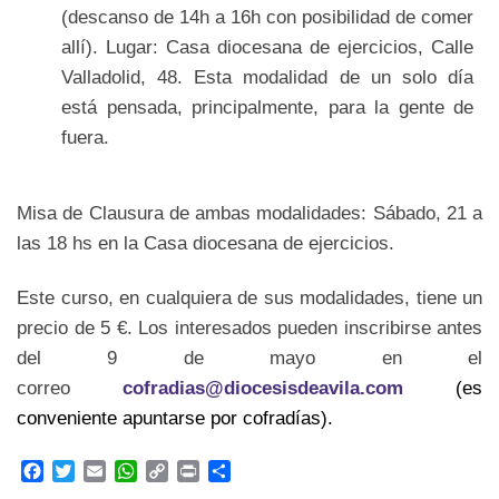
(descanso de 14h a 16h con posibilidad de comer
allí). Lugar: Casa diocesana de ejercicios, Calle
Valladolid, 48. Esta modalidad de un solo día
está pensada, principalmente, para la gente de
fuera.
Misa de Clausura de ambas modalidades: Sábado, 21 a
las 18 hs en la Casa diocesana de ejercicios.
Este curso, en cualquiera de sus modalidades, tiene un
precio de 5 €. Los interesados pueden inscribirse antes
del 9 de mayo en el
correo
cofradias@diocesisdeavila.com
(es
conveniente apuntarse por cofradías).
F
T
E
W
C
P
C
a
w
m
h
o
r
o