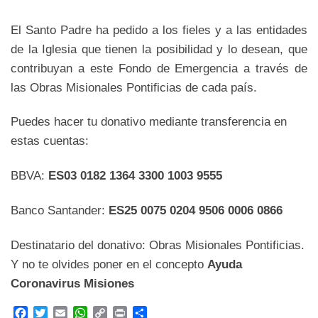
El Santo Padre ha pedido a los fieles y a las entidades
de la Iglesia que tienen la posibilidad y lo desean, que
contribuyan a este Fondo de Emergencia a través de
las Obras Misionales Pontificias de cada país.
Puedes hacer tu donativo mediante transferencia en
estas cuentas:
BBVA:
ES03 0182 1364 3300 1003 9555
Banco Santander:
ES25 0075 0204 9506 0006 0866
Destinatario del donativo: Obras Misionales Pontificias.
Y no te olvides poner en el concepto
Ayuda
Coronavirus Misiones
F
T
E
W
C
P
C