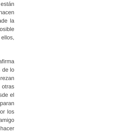
 están
 hacen
ade la
osible
ellos,
afirma
 de lo
 rezan
 otras
sde el
eparan
or los
 amigo
 hacer