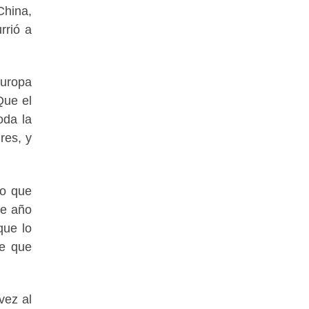
China,
rrió a
Europa
Que el
oda la
res, y
lo que
te año
que lo
le que
vez al