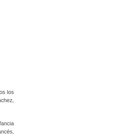
os los
nchez,
fancia
ancés,