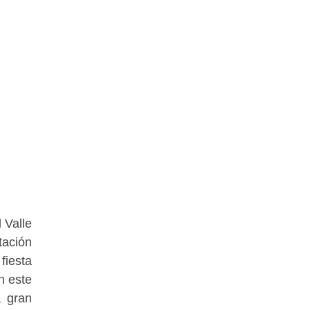
 Valle
tación
fiesta
n este
a gran