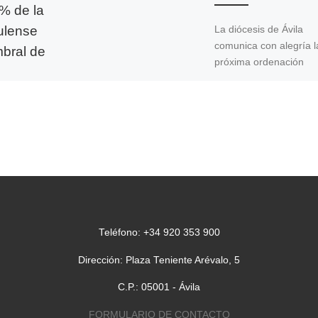
4% de la
ulense
La diócesis de Ávila
comunica con alegría l
mbral de
próxima ordenación
diaconal del seminaris
Juan José Rodríguez
Hernández, que se
titular
celebrará el próximo [
 no es más
idad que,
casiones,
cibida.
Teléfono: +34 920 353 900
Dirección: Plaza Teniente Arévalo, 5
C.P.: 05001 - Ávila
FORMULARIO DE CONTACTO