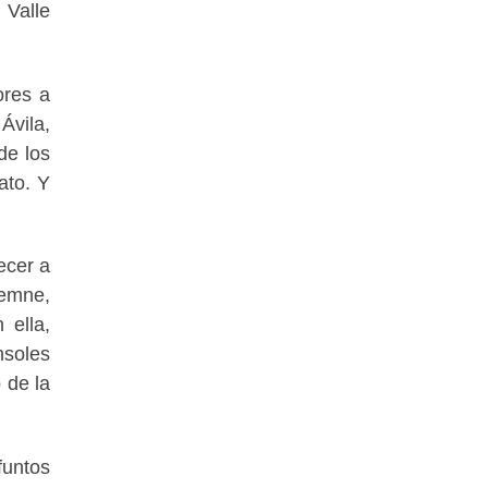
 Valle
ores a
Ávila,
de los
ato. Y
ecer a
lemne,
 ella,
nsoles
 de la
funtos