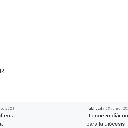
AR
yo, 2024
Publicada
18 junio, 2
nfrenta
Un nuevo diáco
ca
para la diócesis