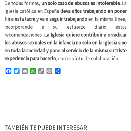
De todas formas,
un solo caso de abusos es intolerable
. La
Iglesia católica en España
lleva años trabajando en poner
fin a esta lacra y va a seguir trabajando
en la misma línea,
incorporando a su esfuerzo diario estas
recomendaciones.
La Iglesia quiere contribuir a erradicar
los abusos sexuales en la infancia no solo en la Iglesia sino
en toda la sociedad y pone al servicio de la misma su triste
experiencia para hacerlo
, con espíritu de colaboración.
F
T
E
W
C
P
C
a
w
m
h
o
r
o
c
i
a
a
p
i
m
e
t
i
t
y
n
p
b
t
l
s
L
t
a
o
e
A
i
r
o
r
p
n
t
k
p
k
i
r
TAMBIÉN TE PUEDE INTERESAR