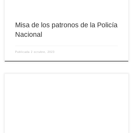
Misa de los patronos de la Policía
Nacional
Publicada
2 octubre, 2023
El Secretariado diocesano de Pastoral Bíblica ha organizado para
este otoño un Curso de Formación para Lectores, impartido por
sacerdotes de la diócesis expertos en Sagradas Escrituras
(como José Manuel Sánchez Caro, o Emeterio Pato, entre otros).
Sus destinatarios son los Lectores de la Palabra durante la
liturgia dominical, así como presidentes de celebraciones de […]