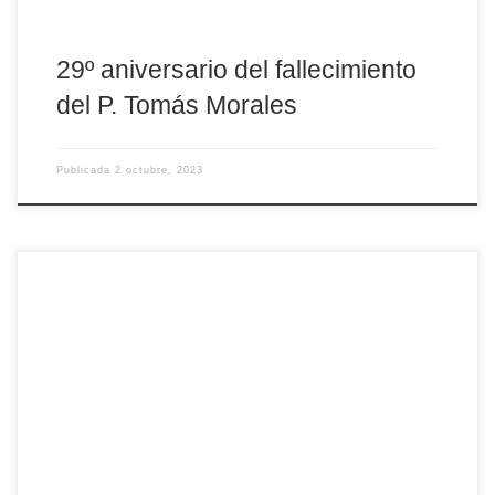
29º aniversario del fallecimiento
del P. Tomás Morales
Publicada
2 octubre, 2023
Este lunes, 2 de octubre, la Policía Nacional celebra la festividad
de sus patrones, los Ángeles Custodios. Ellos son nuestros
“guardaespaldas celestiales” y, por analogía, se puede aplicar
perfectamente a este Cuerpo de la Seguridad del Estado. La
iglesia de San Pedro Apóstol acogía a primera hora de la mañana
una Eucaristía, presidida por nuestro […]