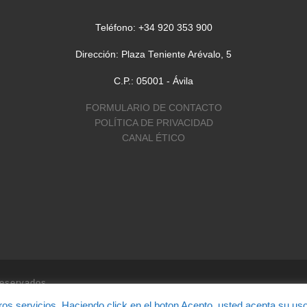
Teléfono: +34 920 353 900
Dirección: Plaza Teniente Arévalo, 5
C.P.: 05001 - Ávila
FORMULARIO DE CONTACTO
POLÍTICA DE PRIVACIDAD
CANAL ÉTICO
reservados
ros servicios. Haciendo click en el boton Acepto, usted acepta su us