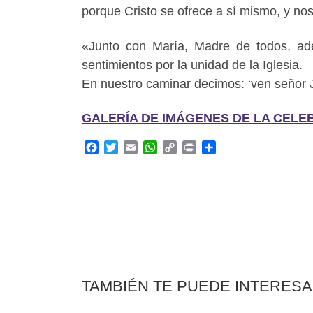
porque Cristo se ofrece a sí mismo, y no
«Junto con María, Madre de todos, a
sentimientos por la unidad de la Iglesia.
En nuestro caminar decimos: ‘ven señor 
GALERÍA DE IMÁGENES DE LA CELEBRA
F
T
E
W
C
P
C
a
w
m
h
o
r
o
c
i
a
a
p
i
m
e
t
i
t
y
n
p
b
t
l
s
L
t
a
o
e
A
i
r
o
r
p
n
t
k
p
k
i
r
TAMBIÉN TE PUEDE INTERES