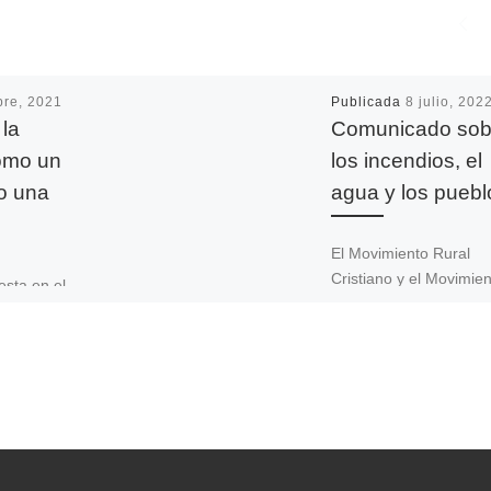
bre, 2021
Publicada
8 julio, 202
la
Comunicado sob
omo un
los incendios, el
o una
agua y los puebl
El Movimiento Rural
Cristiano y el Movimie
esta en el
Rural de Jóvenes Crist
gelio como
hacen público un
astoral,
comunicado con motiv
 octubre
los incendios y la […]