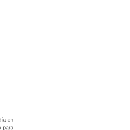
día en
o para