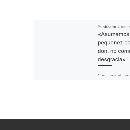
Publicada
4 octu
«Asumamos 
pequeñez c
don, no com
desgracia»
Con la mirada pu
anuncio del Evan
clave del curso p
este sábado 2 de
tuvo lugar la […]