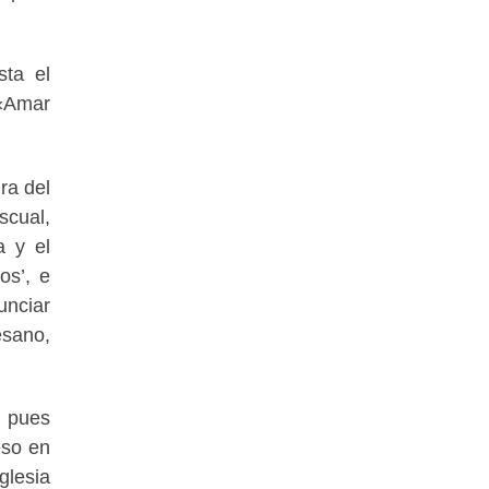
sta el
 «Amar
ra del
scual,
a y el
os’, e
unciar
esano,
, pues
eso en
glesia